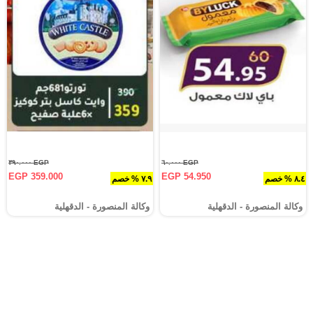
EGP ٣٩٠.٠٠٠
EGP ٦٠.٠٠٠
EGP 359.000
EGP 54.950
٨.٤ % خصم
٧.٩ % خصم
وكالة المنصورة - الدقهلية‎
وكالة المنصورة - الدقهلية‎