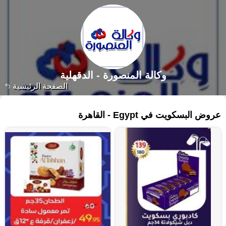
وكالة المنصورة - الدقهلية‎
الصفحة الرئيسية
١٦٢ منتجات
عروض البسكويت في Egypt - القاهرة