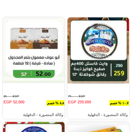
EGP ٥٧.٠٠٠
EGP ٢٩٠.٠٠٠
EGP 52.000
EGP 259.000
١٠.٧ % خصم
٨.٨ % خصم
وكالة المنصورة - الدقهلية‎
وكالة المنصورة - الدقهلية‎