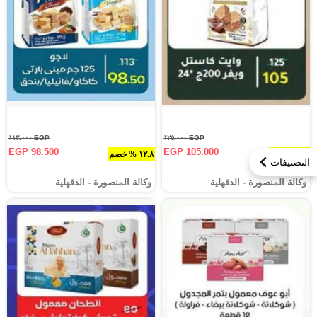
EGP ١١٣.٠٠٠
EGP ١٢٥.٠٠٠
EGP 98.500
EGP 105.000
١٦ % خصم
١٢.٨ % خصم
التصنيفات
وكالة المنصورة - الدقهلية‎
وكالة المنصورة - الدقهلية‎