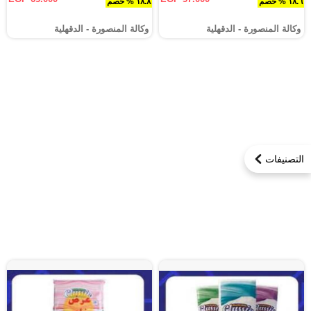
١٨.٦ % خصم
١٨.٨ % خصم
وكالة المنصورة - الدقهلية‎
وكالة المنصورة - الدقهلية‎
التصنيفات