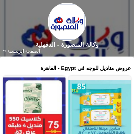
وكالة المنصورة - الدقهلية‎
الصفحة الرئيسية
١٢١ منتجات
عروض مناديل للوجه في Egypt - القاهرة