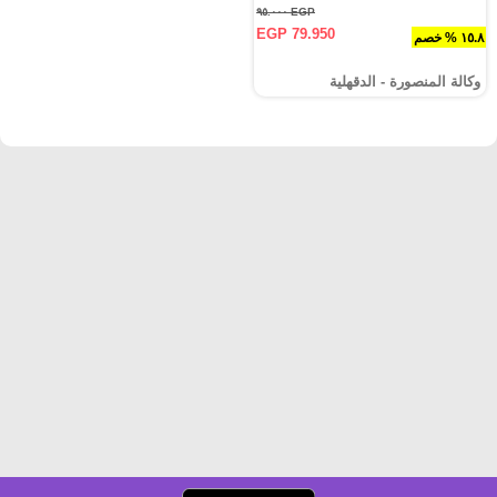
EGP ٩٥.٠٠٠
EGP 79.950
١٥.٨ % خصم
وكالة المنصورة - الدقهلية‎