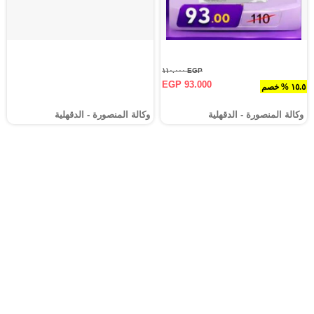
EGP ١١٠.٠٠٠
EGP 93.000
١٥.٥ % خصم
وكالة المنصورة - الدقهلية‎
وكالة المنصورة - الدقهلية‎