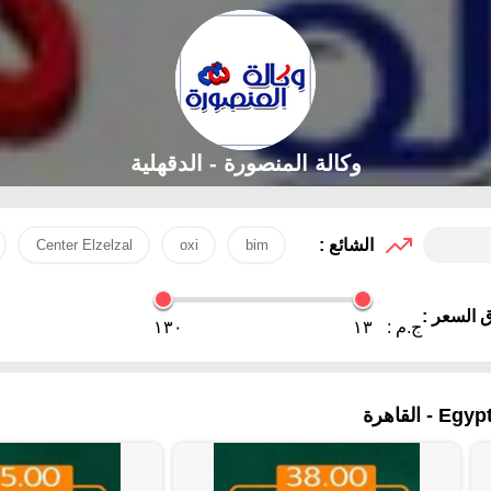
وكالة المنصورة - الدقهلية‎
الشائع :
Center Elzelzal
oxi
bim
 السعر :
ج.م :
١٣
١٣٠