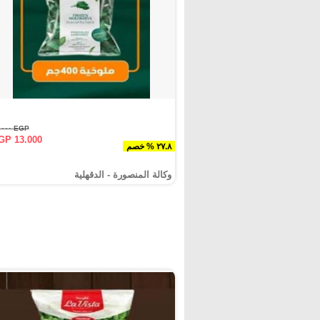
EGP ١٨.٠٠٠
GP 13.000
٢٧.٨ % خصم
وكالة المنصورة - الدقهلية‎