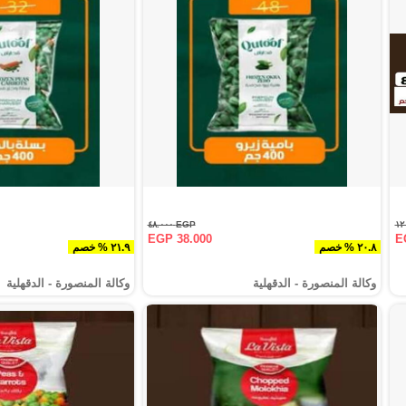
EGP ٤٨.٠٠٠
EGP 38.000
E
٢٠.٨ % خصم
٢١.٩ % خصم
وكالة المنصورة - الدقهلية‎
وكالة المنصورة - الدقهلية‎