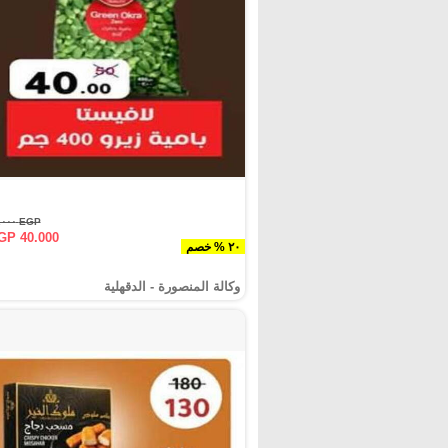
EGP ٥٠.٠٠٠
GP 40.000
٢٠ % خصم
وكالة المنصورة - الدقهلية‎