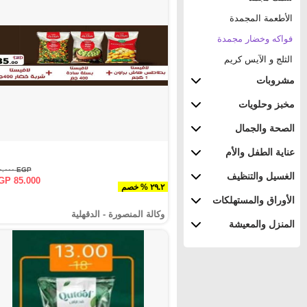
الأطعمة المجمدة
فواكه وخضار مجمدة
الثلج و الآيس كريم
مشروبات
مخبز وحلويات
الصحة والجمال
عناية الطفل والأم
EGP ١٢٠.٠٠٠
الغسيل والتنظيف
GP 85.000
٢٩.٢ % خصم
الأوراق والمستهلكات
وكالة المنصورة - الدقهلية‎
المنزل والمعيشة