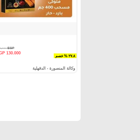
EGP ١٨٠.٠٠٠
GP 130.000
٢٧.٨ % خصم
وكالة المنصورة - الدقهلية‎