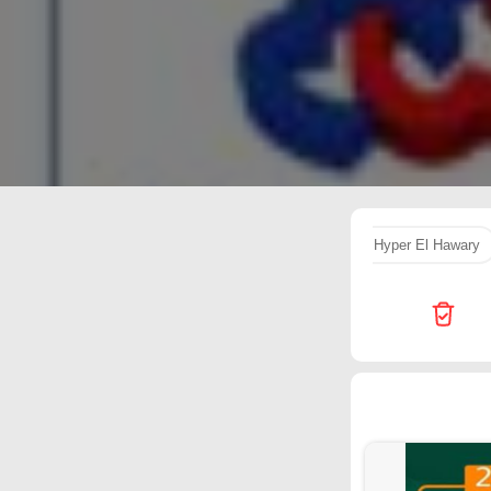
Hyper El Hawary
هايبر
ريد
Hyper One
برسيل