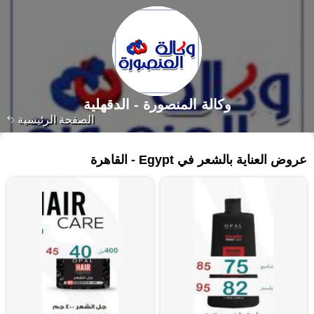
وكالة المنصورة - الدقهلية‎
الصفحة الرئيسية
١٢١ منتجات
عروض العناية بالشعر في Egypt - القاهرة