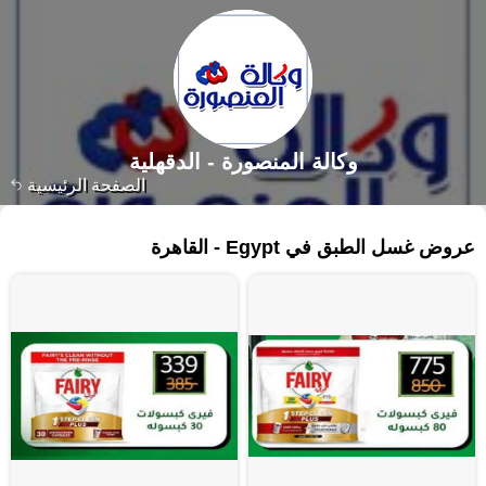
وكالة المنصورة - الدقهلية‎
الصفحة الرئيسية
٦١ منتجات
عروض غسل الطبق في Egypt - القاهرة