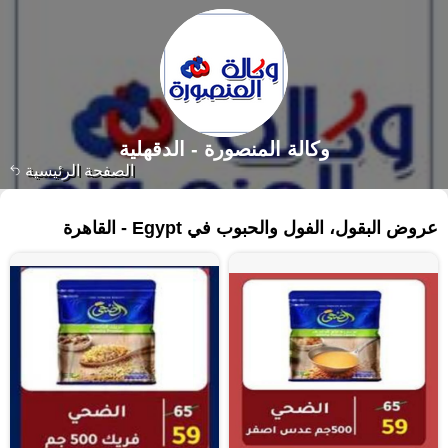
وكالة المنصورة - الدقهلية‎
الصفحة الرئيسية
٦٥ منتجات
عروض البقول، الفول والحبوب في Egypt - القاهرة