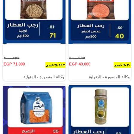
EGP ٨١.٠٠٠
EGP ٥٠.٠٠٠
EGP 71.000
EGP 40.000
٢٠ % خصم
١٢.٣ % خصم
وكالة المنصورة - الدقهلية‎
وكالة المنصورة - الدقهلية‎