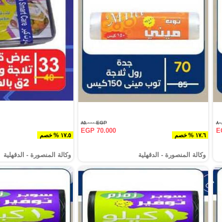
EGP ٨٥.٠٠٠
EGP 70.000
E
١٧.٦ % خصم
١٧.٥ % خصم
وكالة المنصورة - الدقهلية‎
وكالة المنصورة - الدقهلية‎