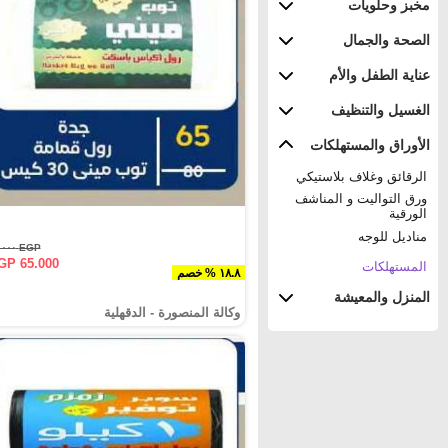
مخبز وحلويات
الصحة والجمال
عناية الطفل والأم
الغسيل والتنظيف
الأوراق والمستهلكات
الرقائق وغلاف بلاستيكي
ورق التواليت و المناشف
الورقية
مناديل للوجه
EGP ٨٠.٠٠٠
GP 65.000
المستهلكات
١٨.٨ % خصم
المنزل والمعيشة
وكالة المنصورة - الدقهلية‎