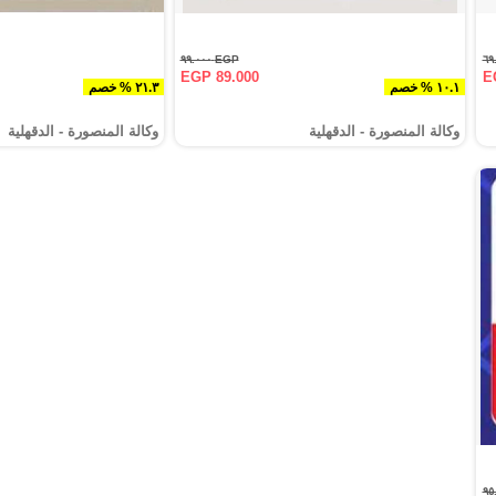
EGP ٩٩.٠٠٠
EGP 89.000
E
١٠.١ % خصم
٢١.٣ % خصم
وكالة المنصورة - الدقهلية‎
وكالة المنصورة - الدقهلية‎