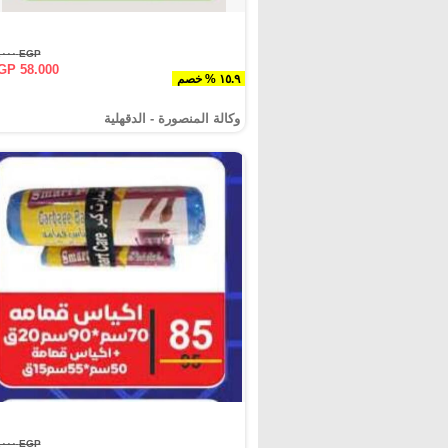
EGP ٦٩.٠٠٠
GP 58.000
١٥.٩ % خصم
وكالة المنصورة - الدقهلية‎
EGP ٩٥.٠٠٠