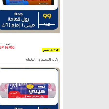
EGP ١٤٠.٠٠٠
GP 99.000
٢٩.٣ % خصم
وكالة المنصورة - الدقهلية‎