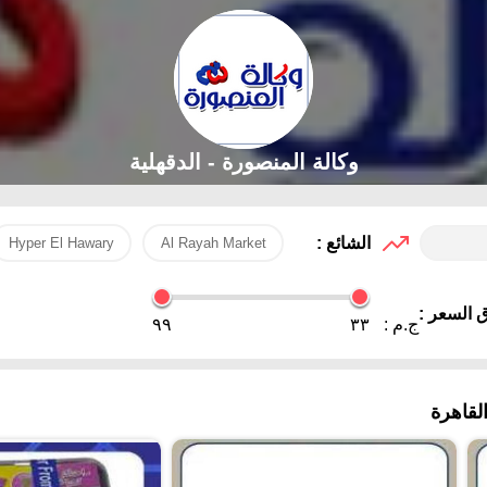
وكالة المنصورة - الدقهلية‎
الشائع :
Hyper El Hawary
Al Rayah Market
 السعر :
ج.م :
٣٣
٩٩