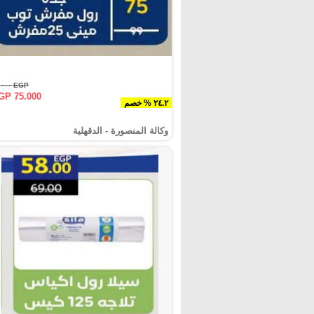
EGP ٩٩.٠٠٠
GP 75.000
٢٤.٢ % خصم
وكالة المنصورة - الدقهلية‎