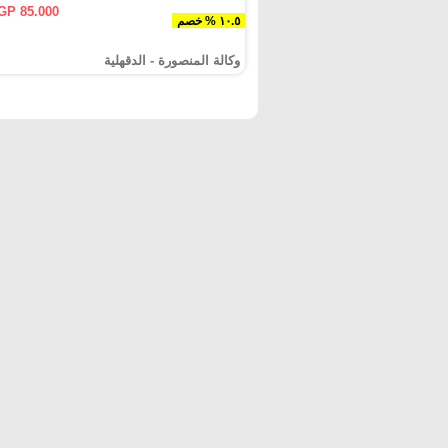
GP 85.000
١٠.٥ % خصم
وكالة المنصورة - الدقهلية‎