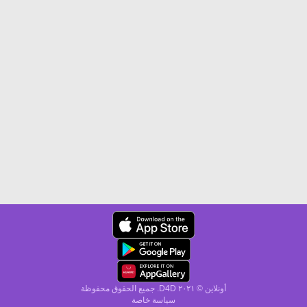
أونلاين © ۲۰٢١ D4D. جميع الحقوق محفوظة
سياسة خاصة