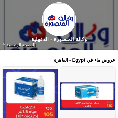
وكالة المنصورة - الدقهلية‎
الصفحة الرئيسية
٤٦ منتجات
عروض ماء في Egypt - القاهرة