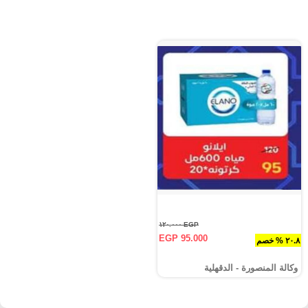
EGP ١٢٠.٠٠٠
EGP 95.000
٢٠.٨ % خصم
وكالة المنصورة - الدقهلية‎