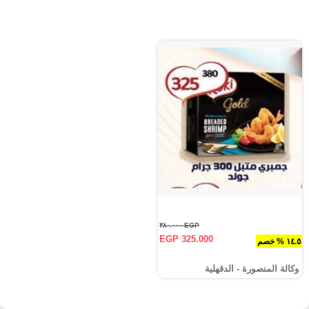
EGP ٣٨٠.٠٠٠
EGP 325.000
١٤.٥ % خصم
وكالة المنصورة - الدقهلية‎