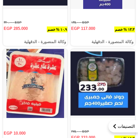
EGP ٣٢٠.٠٠٠
EGP ١٣٥.٠٠٠
EGP 285.000
EGP 117.000
١٣.٣ % خصم
١٠.٩ % خصم
وكالة المنصورة - الدقهلية‎
وكالة المنصورة - الدقهلية‎
التصنيفات
EGP ٢٧٥.٠٠٠
EGP 10.000
EGP 233.000