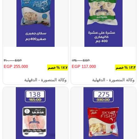
EGP ٣١٠.٠٠٠
EGP ١٣٥.٠٠٠
EGP 255.000
EGP 117.000
١٣.٣ % خصم
١٧.٧ % خصم
وكالة المنصورة - الدقهلية‎
وكالة المنصورة - الدقهلية‎