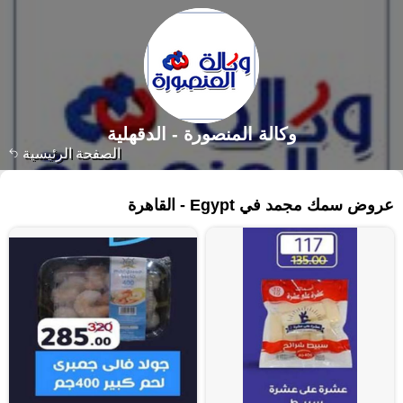
وكالة المنصورة - الدقهلية‎
الصفحة الرئيسية
٣٧ منتجات
عروض سمك مجمد في Egypt - القاهرة