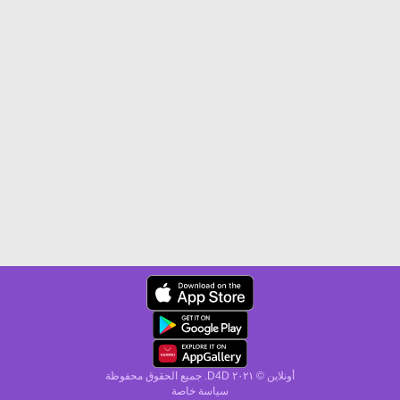
أونلاين © ۲۰٢١ D4D. جميع الحقوق محفوظة
سياسة خاصة