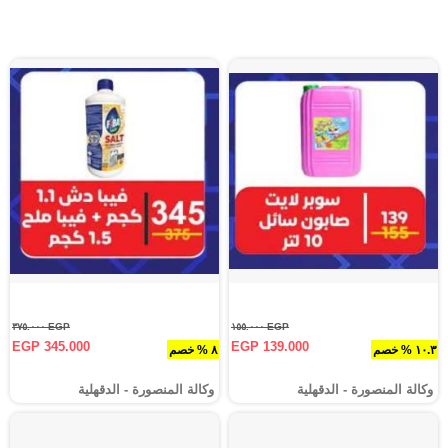
EGP ٣٧٥.٠٠٠
EGP ١٥٥.٠٠٠
EGP 345.000
EGP 139.000
١٠.٣ % خصم
٨ % خصم
وكالة المنصورة - الدقهلية‎
وكالة المنصورة - الدقهلية‎