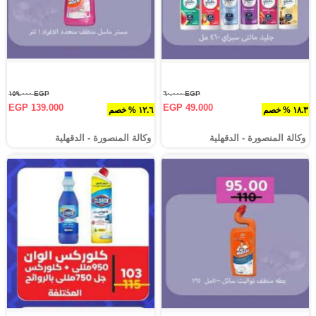
EGP ١٥٩.٠٠٠
EGP ٦٠.٠٠٠
EGP 139.000
EGP 49.000
١٨.٣ % خصم
١٢.٦ % خصم
وكالة المنصورة - الدقهلية‎
وكالة المنصورة - الدقهلية‎