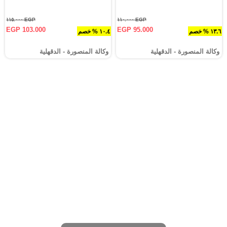
EGP ١١٥.٠٠٠
EGP ١١٠.٠٠٠
EGP 103.000
EGP 95.000
١٣.٦ % خصم
١٠.٤ % خصم
وكالة المنصورة - الدقهلية‎
وكالة المنصورة - الدقهلية‎