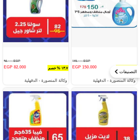
EGP ٩٥.٠٠٠
EGP ١٧٥.٠٠٠
EGP 82.000
EGP 150.000
١٤.٣ % خصم
١٣.٧ % خصم
التصنيفات
وكالة المنصورة - الدقهلية‎
وكالة المنصورة - الدقهلية‎