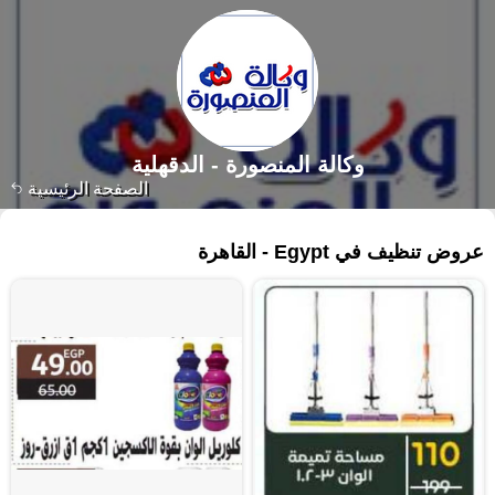
وكالة المنصورة - الدقهلية‎
الصفحة الرئيسية
٢٣١ منتجات
عروض تنظيف في Egypt - القاهرة