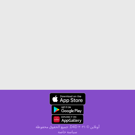
أونلاين © ۲۰٢١ D4D. جميع الحقوق محفوظة
سياسة خاصة