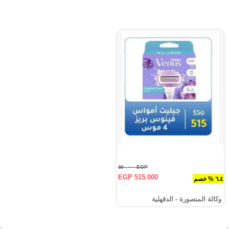
EGP ٥٥٠.٠٠٠
EGP 515.000
٦.٤ % خصم
وكالة المنصورة - الدقهلية‎