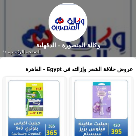
وكالة المنصورة - الدقهلية‎
الصفحة الرئيسية
٥٤ منتجات
عروض حلاقة الشعر وإزالته في Egypt - القاهرة