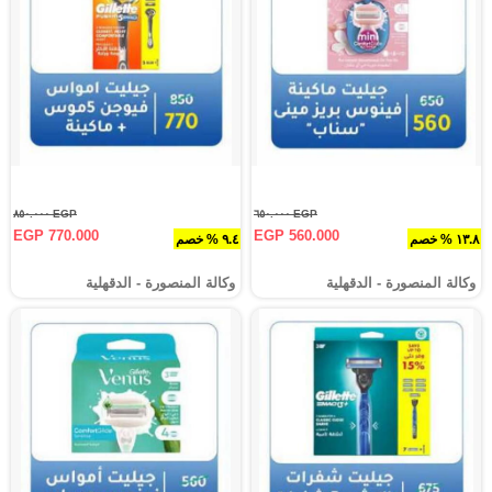
EGP ٨٥٠.٠٠٠
EGP ٦٥٠.٠٠٠
EGP 770.000
EGP 560.000
١٣.٨ % خصم
٩.٤ % خصم
وكالة المنصورة - الدقهلية‎
وكالة المنصورة - الدقهلية‎