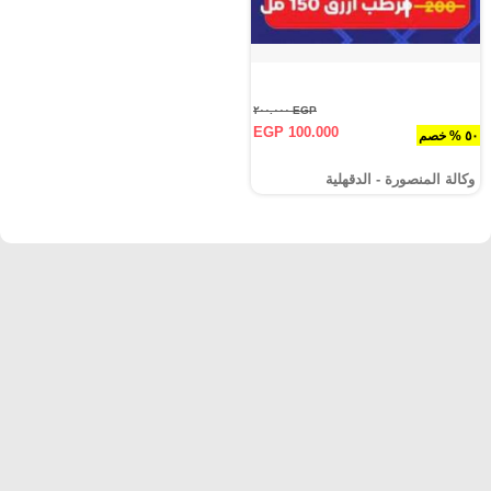
EGP ٢٠٠.٠٠٠
EGP 100.000
٥٠ % خصم
وكالة المنصورة - الدقهلية‎