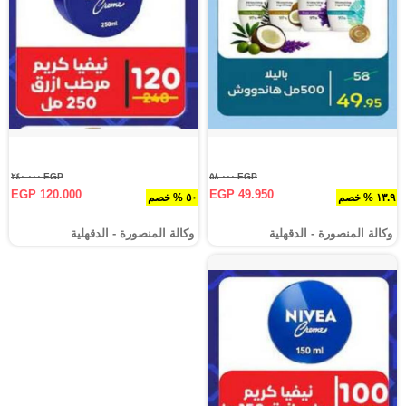
EGP ٢٤٠.٠٠٠
EGP ٥٨.٠٠٠
EGP 120.000
EGP 49.950
١٣.٩ % خصم
٥٠ % خصم
وكالة المنصورة - الدقهلية‎
وكالة المنصورة - الدقهلية‎