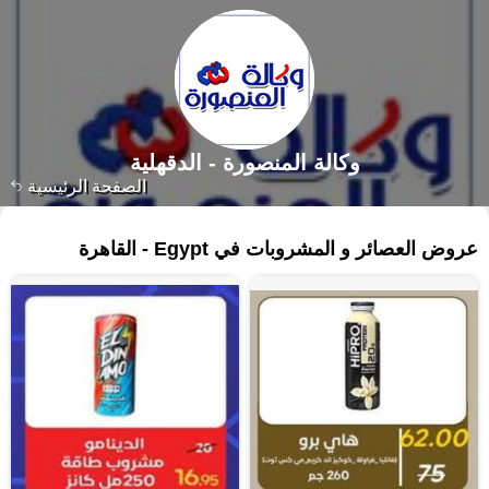
وكالة المنصورة - الدقهلية‎
الصفحة الرئيسية
١٠٣ منتجات
عروض العصائر و المشروبات في Egypt - القاهرة