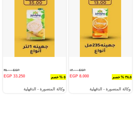
EGP ٣٥.٠٠٠
EGP ١٣.٠٠٠
EGP 33.250
EGP 8.000
٣٨.٥ % خصم
٥ % خصم
وكالة المنصورة - الدقهلية‎
وكالة المنصورة - الدقهلية‎