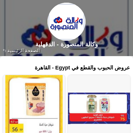
وكالة المنصورة - الدقهلية‎
الصفحة الرئيسية
٣٤ منتجات
عروض الحبوب والقطع في Egypt - القاهرة