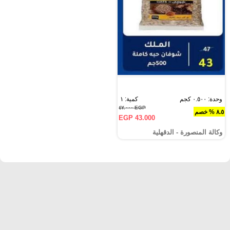
وحدة: ٠.٥٠٠ كجم
كمية: ١
EGP ٤٧.٠٠٠
٨.٥ % خصم
EGP 43.000
وكالة المنصورة - الدقهلية‎