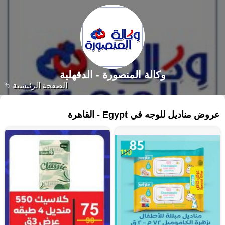
وكالة المنصورة - الدقهلية‎
الصفحة الرئيسية
١٠٩ منتجات
عروض مناديل للوجه في Egypt - القاهرة