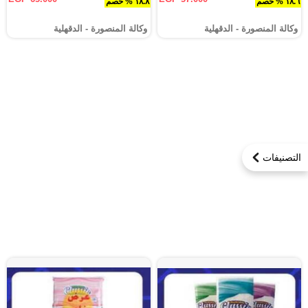
١٨.٦ % خصم
١٨.٨ % خصم
وكالة المنصورة - الدقهلية‎
وكالة المنصورة - الدقهلية‎
التصنيفات