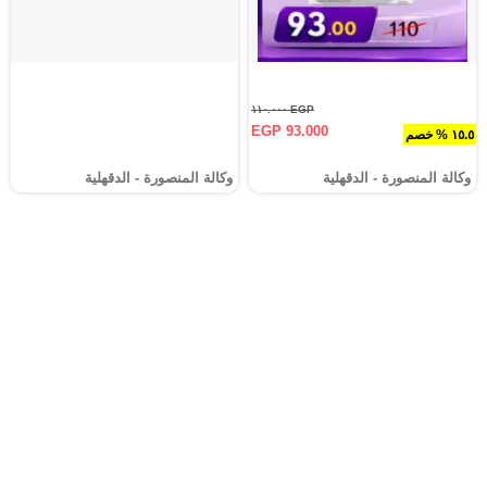
EGP ١١٠.٠٠٠
EGP 93.000
١٥.٥ % خصم
وكالة المنصورة - الدقهلية‎
وكالة المنصورة - الدقهلية‎