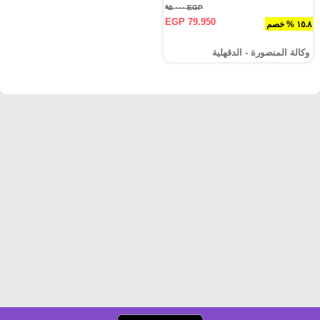
EGP ٩٥.٠٠٠
EGP 79.950
١٥.٨ % خصم
وكالة المنصورة - الدقهلية‎