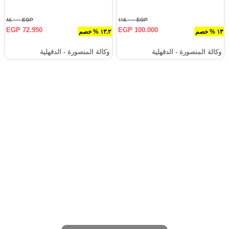
EGP ٨٤.٠٠٠
EGP ١١٥.٠٠٠
EGP 72.950
EGP 100.000
١٣ % خصم
١٣.٢ % خصم
وكالة المنصورة - الدقهلية‎
وكالة المنصورة - الدقهلية‎