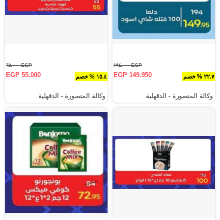
EGP ٦٥.٠٠٠
EGP ١٩٤.٠٠٠
EGP 55.000
EGP 149.950
٢٢.٧ % خصم
١٥.٤ % خصم
وكالة المنصورة - الدقهلية‎
وكالة المنصورة - الدقهلية‎