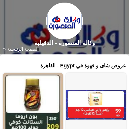
وكالة المنصورة - الدقهلية‎
الصفحة الرئيسية
٢٥٥ منتجات
عروض شاى و قهوة في Egypt - القاهرة