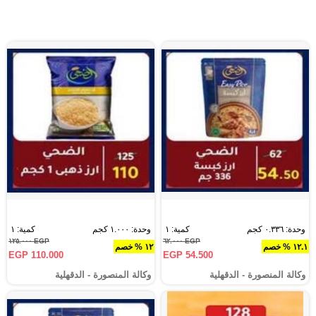
وحدة: ٠.٣٣٦ كجم
كمية: ١
وحدة: ١.٠٠٠ كجم
كمية: ١
EGP ١٢٥.٠٠٠
EGP ٦٢.٠٠٠
١٢.١ % خصم
١٢ % خصم
EGP 110.000
EGP 54.500
وكالة المنصورة - الدقهلية‎
وكالة المنصورة - الدقهلية‎