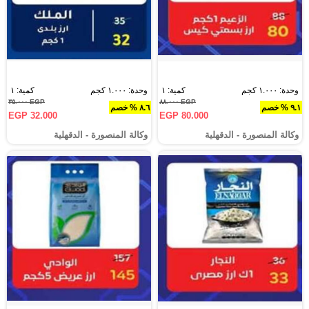
وحدة: ١.٠٠٠ كجم
كمية: ١
وحدة: ١.٠٠٠ كجم
كمية: ١
EGP ٣٥.٠٠٠
EGP ٨٨.٠٠٠
٩.١ % خصم
٨.٦ % خصم
EGP 32.000
EGP 80.000
وكالة المنصورة - الدقهلية‎
وكالة المنصورة - الدقهلية‎