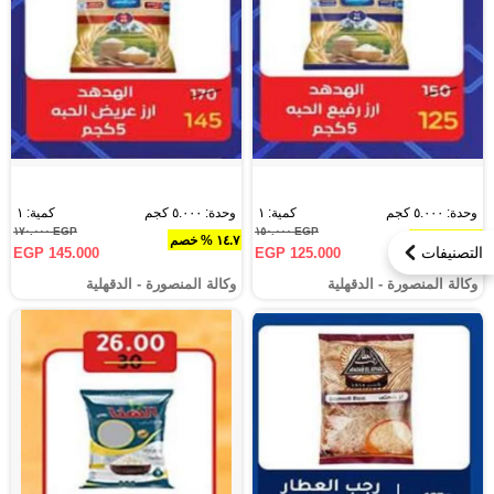
وحدة: ٥.٠٠٠ كجم
كمية: ١
وحدة: ٥.٠٠٠ كجم
كمية: ١
EGP ١٧٠.٠٠٠
EGP ١٥٠.٠٠٠
١٦.٧ % خصم
١٤.٧ % خصم
التصنيفات
EGP 145.000
EGP 125.000
وكالة المنصورة - الدقهلية‎
وكالة المنصورة - الدقهلية‎