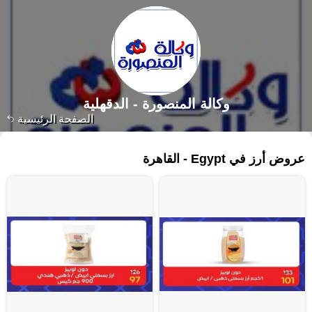
وكالة المنصورة - الدقهلية‎
الصفحة الرئيسية
١٦٩ منتجات
عروض أرز في Egypt - القاهرة