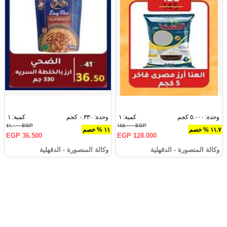
وحدة: ٥.٠٠٠ كجم
كمية: ١
وحدة: ٠.٣٣٠ كجم
كمية: ١
EGP ٤١.٠٠٠
EGP ١٤٥.٠٠٠
١١.٧ % خصم
١١ % خصم
EGP 36.500
EGP 128.000
وكالة المنصورة - الدقهلية‎
وكالة المنصورة - الدقهلية‎