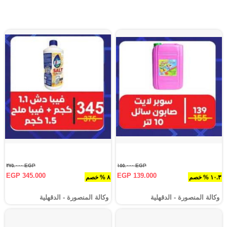
EGP ٣٧٥.٠٠٠
EGP ١٥٥.٠٠٠
EGP 345.000
EGP 139.000
١٠.٣ % خصم
٨ % خصم
وكالة المنصورة - الدقهلية‎
وكالة المنصورة - الدقهلية‎