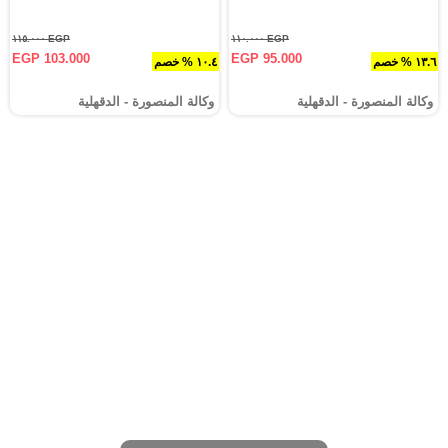
EGP ١١٥.٠٠٠
EGP ١١٠.٠٠٠
EGP 103.000
EGP 95.000
١٣.٦ % خصم
١٠.٤ % خصم
وكالة المنصورة - الدقهلية‎
وكالة المنصورة - الدقهلية‎