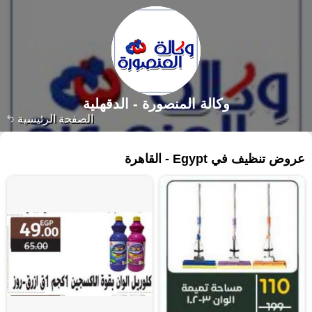
وكالة المنصورة - الدقهلية‎
الصفحة الرئيسية
١٩٣ منتجات
عروض تنظيف في Egypt - القاهرة