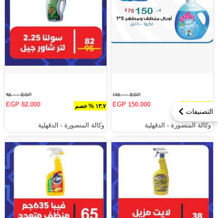
EGP ٩٥.٠٠٠
EGP ١٧٥.٠٠٠
EGP 82.000
EGP 150.000
١٤.٣ % خصم
١٣.٧ % خصم
التصنيفات
وكالة المنصورة - الدقهلية‎
وكالة المنصورة - الدقهلية‎