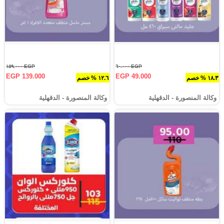
EGP ١٥٩.٠٠٠
EGP ٦٠.٠٠٠
EGP 139.000
EGP 49.000
١٨.٣ % خصم
١٢.٦ % خصم
وكالة المنصورة - الدقهلية‎
وكالة المنصورة - الدقهلية‎