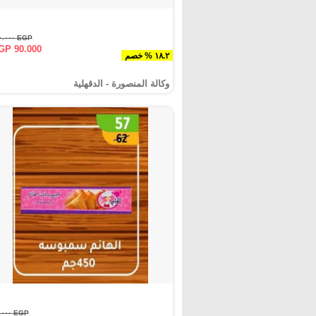
EGP ١١٠.٠٠٠
GP 90.000
١٨.٢ % خصم
وكالة المنصورة - الدقهلية‎
EGP ٦٢.٠٠٠