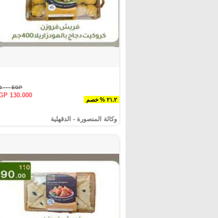
EGP ١٦٥.٠٠٠
GP 130.000
٢١.٢ % خصم
وكالة المنصورة - الدقهلية‎