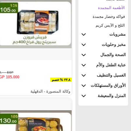
الأطعمة المجمدة
فواكه وخضار مجمدة
الثلج و الآيس كريم
مشروبات
مخبز وحلويات
الصحة والجمال
عناية الطفل والأم
EGP ١٣٦.٠٠٠
الغسيل والتنظيف
GP 105.000
٢٢.٨ % خصم
الأوراق والمستهلكات
وكالة المنصورة - الدقهلية‎
المنزل والمعيشة