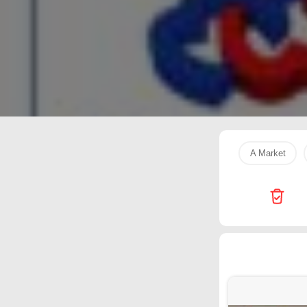
A Market
Hyper El Hawary
Center Elzelzal
برسيل