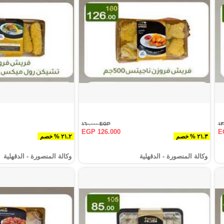
EGP ١٦٠.٠٠٠
EGP 126.000
E
٢١.٣ % خصم
٢١.٢ % خصم
وكالة المنصورة - الدقهلية‎
وكالة المنصورة - الدقهلية‎