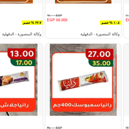
EGP ٦٧.٠٠٠
EGP 60.000
E
١٠.٤ % خصم
٢٢.٧ % خصم
وكالة المنصورة - الدقهلية‎
وكالة المنصورة - الدقهلية‎
EGP ٣٥.٠٠٠