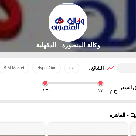
وكالة المنصورة - الدقهلية‎
الشائع :
BIM Market
Hyper One
oxi
 السعر :
ج.م :
١٣
١٣٠