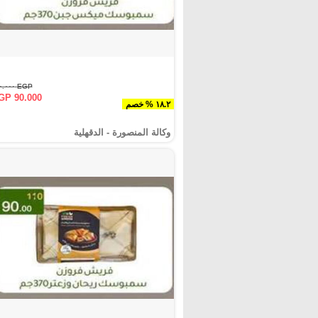
EGP ١١٠.٠٠٠
GP 90.000
١٨.٢ % خصم
وكالة المنصورة - الدقهلية‎