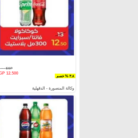
EGP ١٣.٠٠٠
GP 12.500
٣.٨ % خصم
وكالة المنصورة - الدقهلية‎