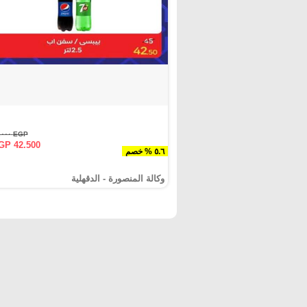
EGP ٤٥.٠٠٠
GP 42.500
٥.٦ % خصم
وكالة المنصورة - الدقهلية‎