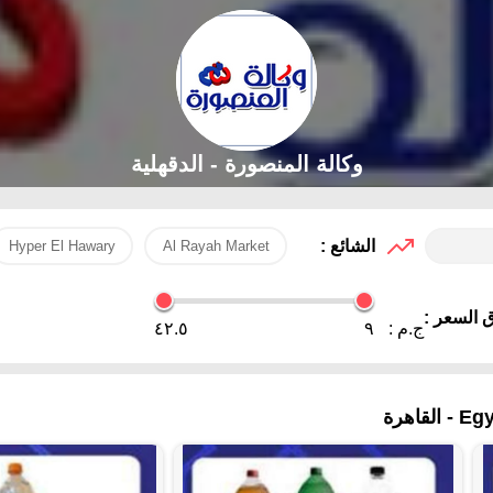
وكالة المنصورة - الدقهلية‎
الشائع :
Hyper El Hawary
Al Rayah Market
 السعر :
ج.م :
٩
٤٢.٥