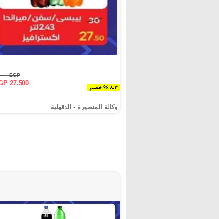
EGP ٣٠.٠٠٠
GP 27.500
٨.٣ % خصم
وكالة المنصورة - الدقهلية‎