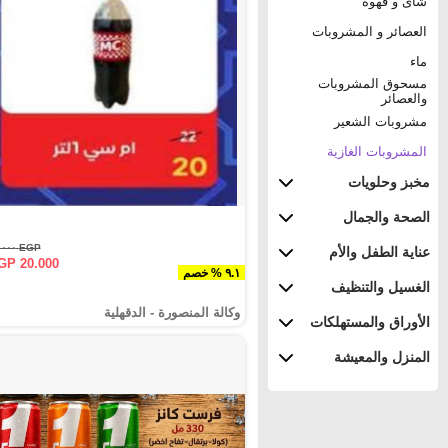
شاى و قهوة
العصائر و المشروبات
ماء
مسحوق المشروبات
والعصائر
مشروبات الشعير
المشروبات الغازية
مخبز وحلويات
الصحة والجمال
EGP ٢٢.٠٠٠
عناية الطفل والأم
GP 20.000
٩.١ % خصم
الغسيل والتنظيف
وكالة المنصورة - الدقهلية‎
الأوراق والمستهلكات
المنزل والمعيشة