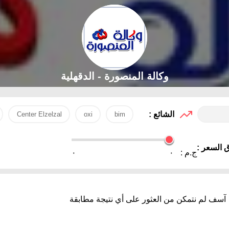
وكالة المنصورة - الدقهلية‎
الشائع :
Center Elzelzal
oxi
bim
 السعر :
ج.م :
٠
٠
آسف لم نتمكن من العثور على أي نتيجة مطابقة