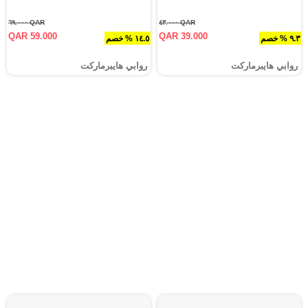
QAR ٦٩.٠٠٠
QAR ٤٣.٠٠٠
QAR 59.000
QAR 39.000
٩.٣ % خصم
١٤.٥ % خصم
روابي هايبرماركت
روابي هايبرماركت