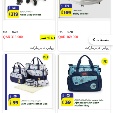
QAR ٣٤٩.٠٠٠
QAR ١٩٩.٠٠٠
QAR 319.000
QAR 169.000
١٥.١ % خصم
٨.٦ % خصم
التصنيفات
روابي هايبرماركت
روابي هايبرماركت