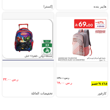
هايبر بنده
إكسترا
ر.س ١٢٩.٠٠
ر.س ٣٣.٠٠
ر.س ٦٩.٠٠
٤٦.٥ % خصم
كارفور
تخفيضات العائلة