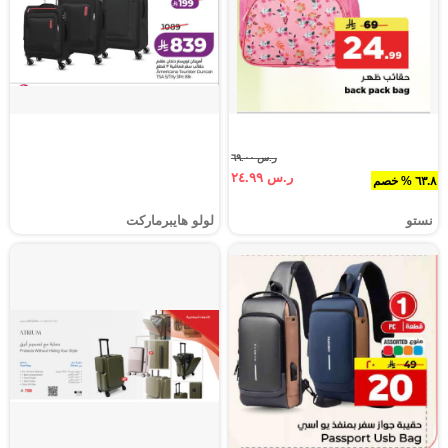
ر.س ٦٩.٠٠
ر.س ٢٤.٩٩
٦٣.٨ % خصم
نستو
لولو هايبرماركت