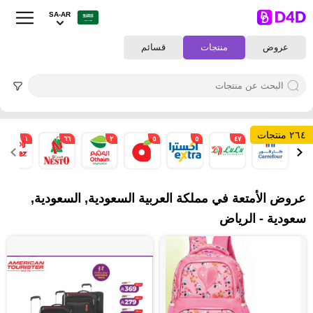
SA-AR
عروض
منتجات
قسائم
٢٦٤ منتجات
١
٦٦
٢
٥
٥
٤٧
٣
عروض الأمتعة في مملكة العربية السعودية, السعودية,
سعودية - الرياض