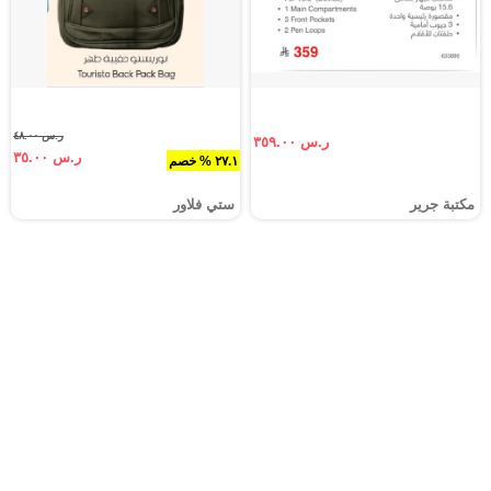
ر.س ٤٨.٠٠
ر.س ٣٥٩.٠٠
ر.س ٣٥.٠٠
٢٧.١ % خصم
مكتبة جرير
ستي فلاور