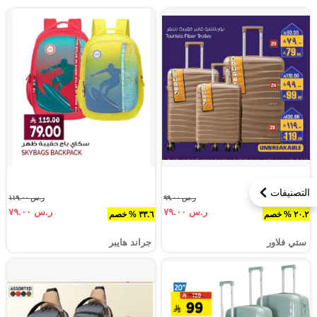
التصنيفات
ر.س ٩٩.٠٠
ر.س ١١٩.٠٠
ر.س ٧٩.٠٠
ر.س ٧٩.٠٠
٢٠.٢ % خصم
٣٣.٦ % خصم
ستي فلاور
جراند هايبر