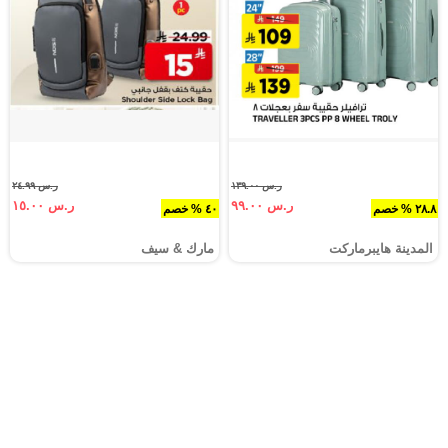
ر.س ١٣٩.٠٠
ر.س ٢٤.٩٩
ر.س ٩٩.٠٠
ر.س ١٥.٠٠
٢٨.٨ % خصم
٤٠ % خصم
المدينة هايبرماركت
مارك & سيف