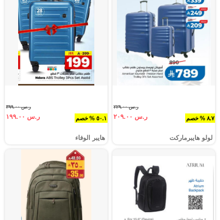
ر.س ٢٢٩.٠٠
ر.س ٣٩٩.٠٠
ر.س ٢٠٩.٠٠
ر.س ١٩٩.٠٠
٨.٧ % خصم
٥٠.١ % خصم
لولو هايبرماركت
هايبر الوفاء