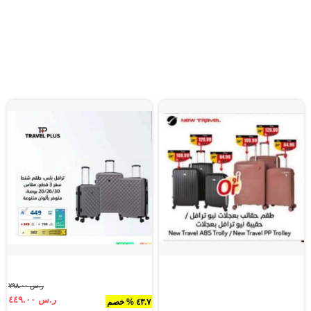
ر.س ٧٩٨.٠٠
ر.س ٤٤٩.٠٠
٤٣.٧ % خصم