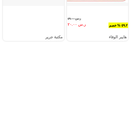
ر.س ٤٩.٠٠
ر.س ٢٠.٠٠
٥٩.٢ % خصم
هايبر الوفاء
مكتبة جرير