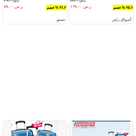
ر.س ٢٢٧.٠٠
ر.س ١٠٩.٠٠
ر.س ١٦٩.٠٠
ر.س ٧٥.٠٠
٢٥.٦ % خصم
٣١.٢ % خصم
أسواق رامز
نستو