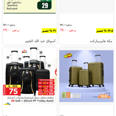
ر.س ٨٩.٠٠
ر.س ٤٢.٠٠
ر.س ٦٩.٠٠
ر.س ٢٩.٠٠
٢٢.٥ % خصم
٣١ % خصم
مكة هايبرماركت
أسواق عبد الله العثيم