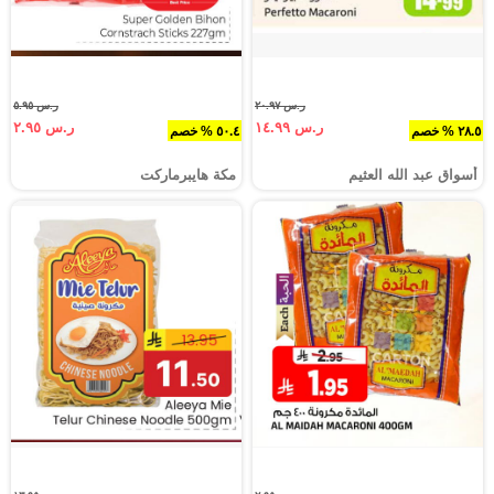
ر.س ٢٠.٩٧
ر.س ٥.٩٥
ر.س ١٤.٩٩
ر.س ٢.٩٥
٢٨.٥ % خصم
٥٠.٤ % خصم
أسواق عبد الله العثيم
مكة هايبرماركت