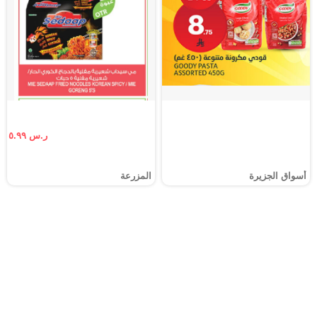
ر.س ٥.٩٩
أسواق الجزيرة
المزرعة