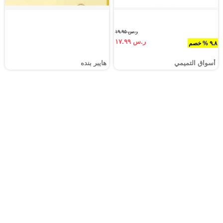
ر.س ١٩.٩٥
ر.س ١٧.٩٩
٩.٨ % خصم
أسواق التميمي
هايبر بنده