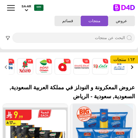
SA-AR
عروض
منتجات
قسائم
١٦٣ منتجات
٢١
٢٣
٦
١٢
١٥
٦
٧
عروض المعكرونة و النودلز في مملكة العربية السعودية,
السعودية, سعودية - الرياض