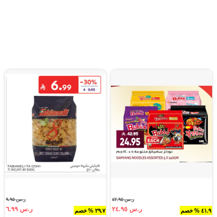
ر.س ٤٢.٩٥
ر.س ٩.٩٥
ر.س ٢٤.٩٥
ر.س ٦.٩٩
٤١.٩ % خصم
٢٩.٧ % خصم