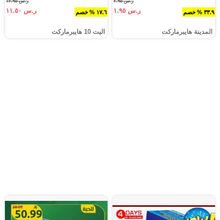
ر.س ٢.٩٥
ر.س ١٣.٩٥
ر.س ١.٩٥
ر.س ١١.٥٠
٣٣.٩ % خصم
١٧.٦ % خصم
المدينة هايبرماركت
اليت 10 هايبرماركت