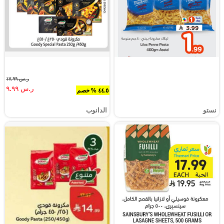
ر.س ١٧.٩٩
ر.س ٩.٩٩
٤٤.٥ % خصم
نستو
الدانوب