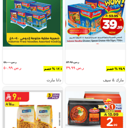
ر.س ٥٣.٩٥
ر.س ٥٨.٠٠
ر.س ٣٩.٩٩
ر.س ٥٠.٩٩
٢٥.٩ % خصم
١٢.١ % خصم
مارك & سيف
دانا مارت