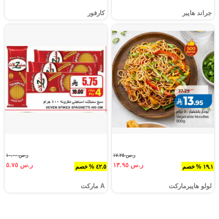
جراند هايبر
كارفور
ر.س ١٧.٢٥
ر.س ١٠.٠٠
ر.س ١٣.٩٥
ر.س ٥.٧٥
١٩.١ % خصم
٤٢.٥ % خصم
لولو هايبرماركت
A ماركت