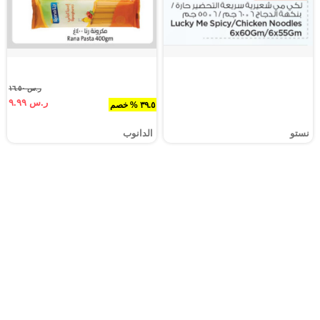
ر.س ١٦.٥٠
ر.س ٩.٩٩
٣٩.٥ % خصم
نستو
الدانوب