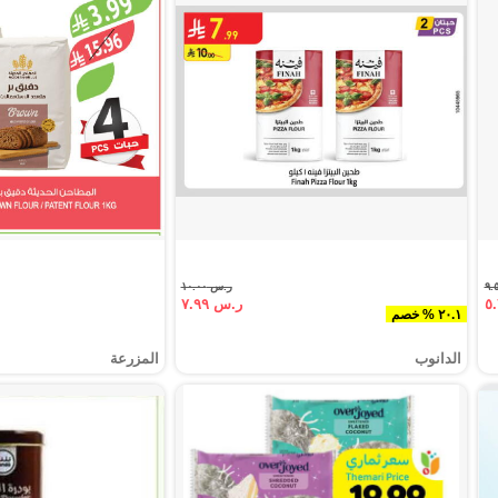
ر.س ١٠.٠٠
ر.س ٧.٩٩
٢٠.١ % خصم
الدانوب
المزرعة