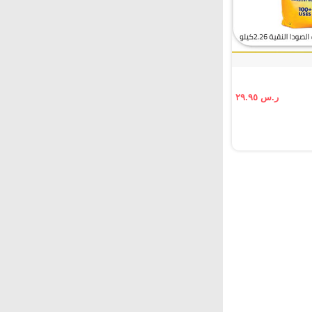
ر.س ٢٩.٩٥