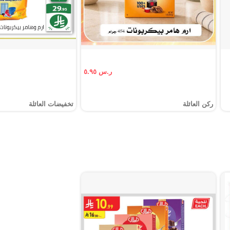
ر.س ٥.٩٥
ركن العائلة
تخفيضات العائلة