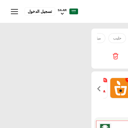
SA-AR
تسجيل الدخول
حليب
مياه
صدور دجاج
بطاطس
سكر
لحم
٣
١
٣
٢٢
٩