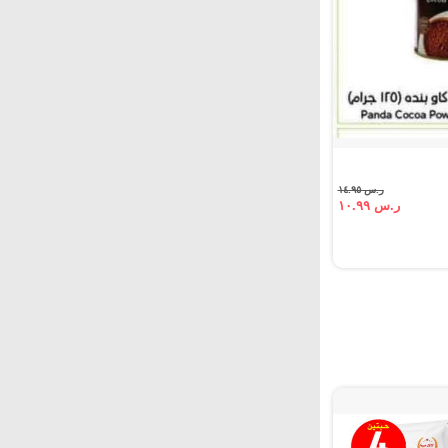
ر.س ١٤.٩٥
ر.س ١٠.٩٩