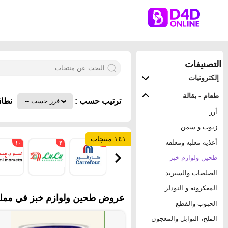
التصنيفات
إلكترونيات
طعام - بقالة
ترتيب حسب :
نطاق
أرز
زيوت و سمن
١٤١ منتجات
أغذية معلبة ومغلفة
١٠
٢
٢
طحين ولوازم خبز
الصلصات والسبريد
المعكرونة و النودلز
عروض طحين ولوازم خبز في مملكة 
الحبوب والقطع
الملح، التوابل والمعجون