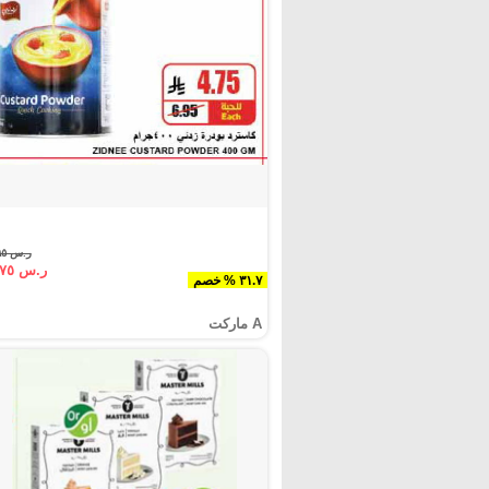
ر.س ٦.٩٥
ر.س ٤.٧٥
٣١.٧ % خصم
A ماركت