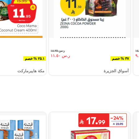
ر.س ١٨.٢٥
ر.س ١١.٥٠
٣٧ % خصم
٢٥.١ % خصم
أسواق الجزيرة
مكة هايبرماركت