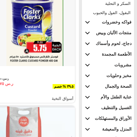
السكر و التحلية
البقول، الفول والحبوب
فواكه وخضروات
منتجات الألبان وبيض
دجاج، لحوم وأسماك
الأطعمة المجمدة
مشروبات
مخبز وحلويات
ر.س ٩.٥٠
ر.س ٥.٧٥
الصحة والجمال
٣٩.٥ % خصم
عناية الطفل والأم
أسواق النخبة
الغسيل والتنظيف
الأوراق والمستهلكات
المنزل والمعيشة