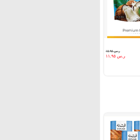
ر.س ١٥.٩٥
ر.س ١١.٩٥