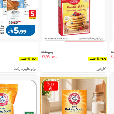
ر.س ٢٣.٩٥
ر.س ١٧.٩٩
٢٤.٩ % خصم
٦٣.١ % خصم
كارفور
لولو هايبرماركت