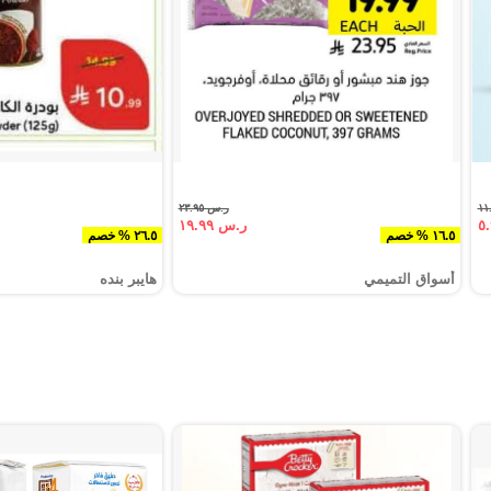
ر.س ٢٣.٩٥
ر.س ١٩.٩٩
١٦.٥ % خصم
٢٦.٥ % خصم
أسواق التميمي
هايبر بنده