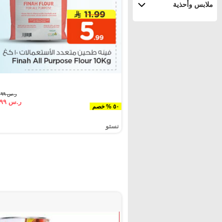
ملابس وأحذية
ر.س ١١.٩٩
ر.س ٥.٩٩
٥٠ % خصم
نستو