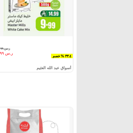
ر.س ١٤.٩٩
ر.س ٩.٩٩
٣٣.٤ % خصم
أسواق عبد الله العثيم