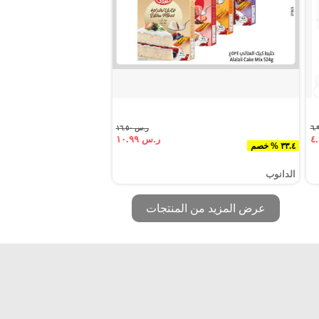
ر.س ١٦.٥٠
ر.س ١٠.٩٩
٣٣.٤ % خصم
الدانوب
عرض المزيد من المنتجات