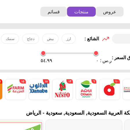
عروض
منتجات
قسائم
الشائع :
ارز
بيض
دجاج
سمك
 السعر :
ر.س :
٠
٥٤.٩٩
٦
١٥
١٨
١٣
٦
١٠
العربية السعودية, السعودية, سعودية - الرياض