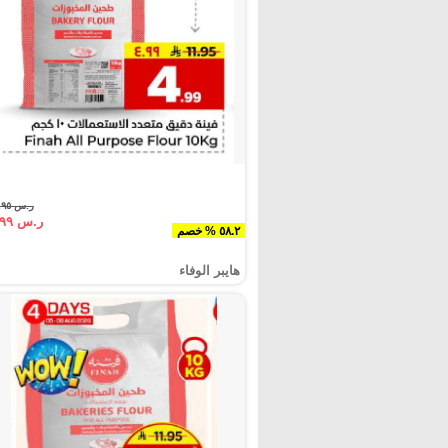
ر.س ١١.٩٥
ر.س ٤.٩٩
٥٨.٢ % خصم
هايبر الوفاء