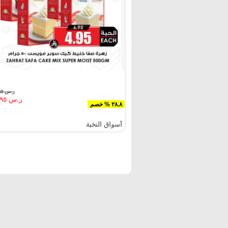
ر.س ٦.٩٥
ر.س ٤.٩٥
٢٨.٨ % خصم
أسواق النخبة