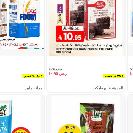
ر.س ١٦.٩٥
ر.س ١٠.٩٥
٣٥.٤ % خصم
٥٨.١ % خصم
المدينة هايبرماركت
جراند هايبر