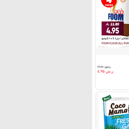
ر.س ١١.٨٠
ر.س ٤.٩٥