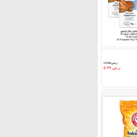
ر.س ١٦.٢٥
ر.س ٥.٩٩