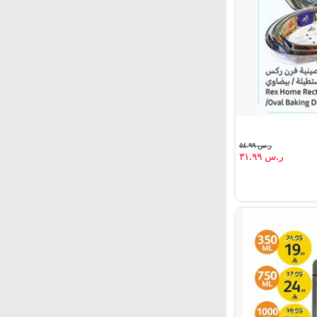
ر.س ٥٤.٩٩
ر.س ٣١.٩٩