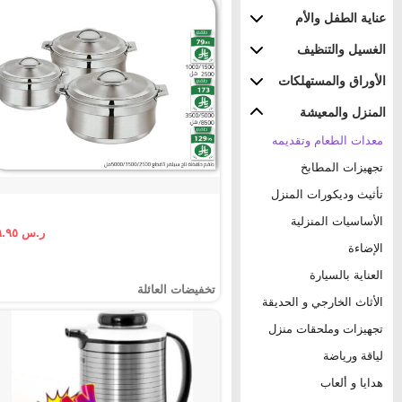
عناية الطفل والأم
الغسيل والتنظيف
الأوراق والمستهلكات
المنزل والمعيشة
معدات الطعام وتقديمه
تجهيزات المطابخ
تأثيث وديكورات المنزل
الأساسيات المنزلية
ر.س ٧٩.٩٥
الإضاءة
العناية بالسيارة
تخفيضات العائلة
الأثاث الخارجي و الحديقة
تجهيزات وملحقات منزل
لياقة ورياضة
هدايا و ألعاب