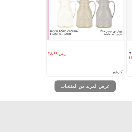
ر.س ٢٨.٩٩
كارفور
عرض المزيد من المنتجات