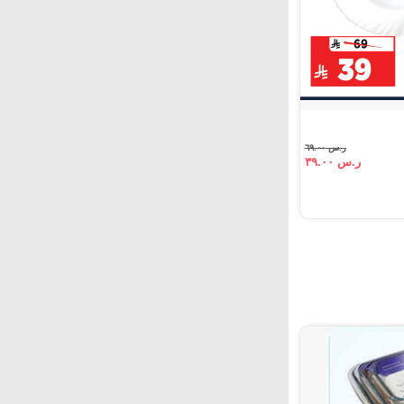
ر.س ٦٩.٠٠
ر.س ٣٩.٠٠