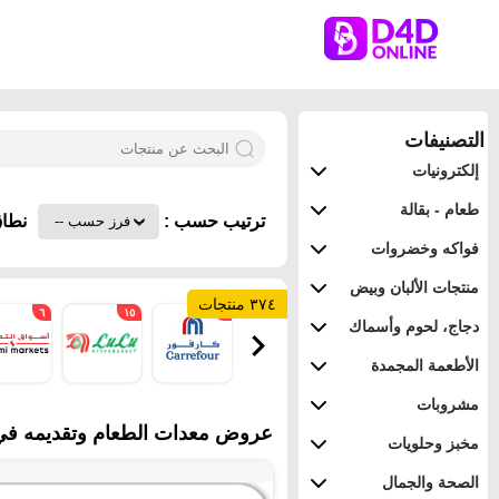
التصنيفات
إلكترونيات
طعام - بقالة
ترتيب حسب :
نطاق
فواكه وخضروات
منتجات الألبان وبيض
٣٧٤ منتجات
٦
١٥
١
دجاج، لحوم وأسماك
الأطعمة المجمدة
مشروبات
عروض معدات الطعام وتقديمه في م
مخبز وحلويات
الصحة والجمال