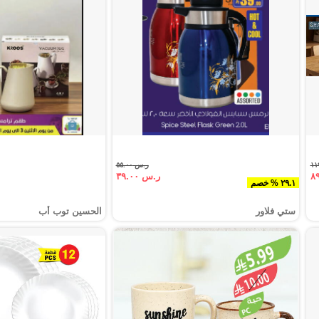
ر.س ٥٥.٠٠
ر.س ٣٩.٠٠
٢٩.١ % خصم
ستي فلاور
الحسين توب أب