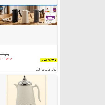
ر.س ١١٩.٠٠
ر.س ٨٩.٠٠
٢٥.٢ % خصم
لولو هايبرماركت