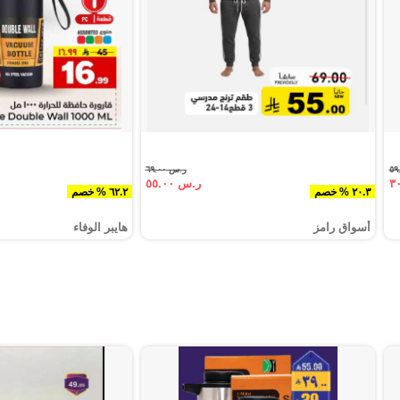
ر.س ٦٩.٠٠
ر.س ٥٥.٠٠
٢٠.٣ % خصم
٦٢.٢ % خصم
أسواق رامز
هايبر الوفاء