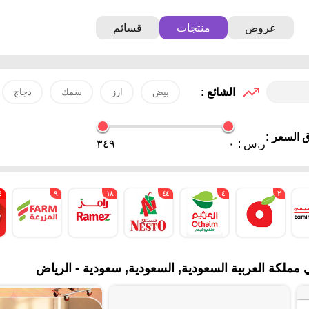
عروض
منتجات
قسائم
الشائع :
بيض
ارز
سمك
دجاج
 السعر :
ر.س :
٠
٣٤٩
٤
٩
١٨
٤٤
٤
٢
ملكة العربية السعودية, السعودية, سعودية - الرياض