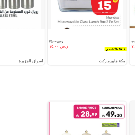
ر.س ٣٥.٠٠
ر.س ١٥.٠٠
٥٧.١ % خصم
مكة هايبرماركت
أسواق الجزيرة