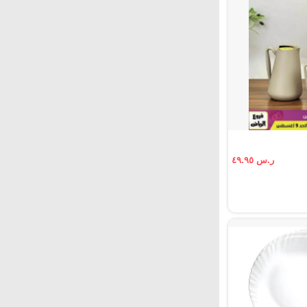
ر.س ٤٩.٩٥