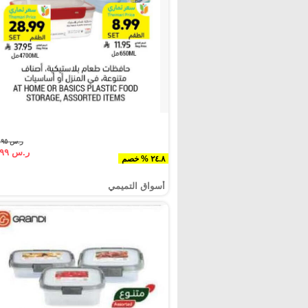
ر.س ١١.٩٥
ر.س ٨.٩٩
٢٤.٨ % خصم
أسواق التميمي