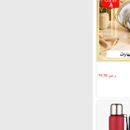
ر.س ٦٩.٩٥