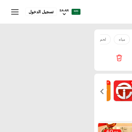
SA-AR
تسجيل الدخول
مياه
لحم
صدور دجاج
بطاطس
زيت
سكر
٢
١٤
٤
٧
٢