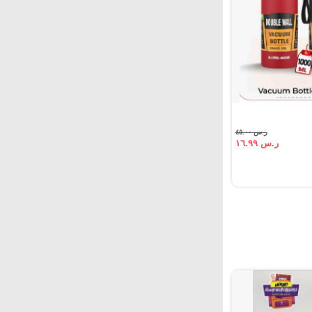
ر.س ٤٥.٠٠
ر.س ١٦.٩٩