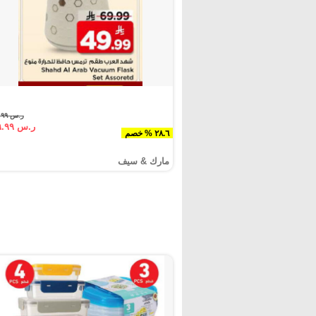
ر.س ٦٩.٩٩
ر.س ٤٩.٩٩
٢٨.٦ % خصم
مارك & سيف