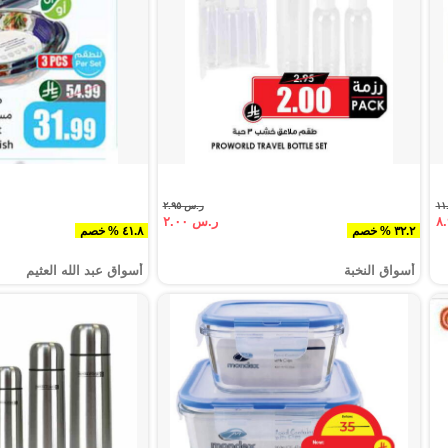
ر.س ٢.٩٥
ر.س ٢.٠٠
٣٢.٢ % خصم
٤١.٨ % خصم
أسواق النخبة
أسواق عبد الله العثيم