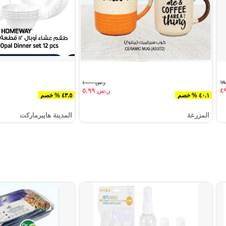
ر.س ١٠.٠٠
ر.س ٥.٩٩
٤٠.١ % خصم
٤٣.٥ % خصم
المزرعة
المدينة هايبرماركت