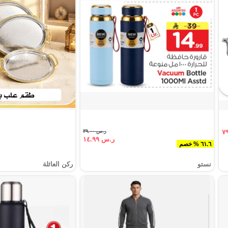
ر.س ٣٩.٠٠
ر.س ١٤.٩٩
٦١.٦ % خصم
نستو
ركن العائلة