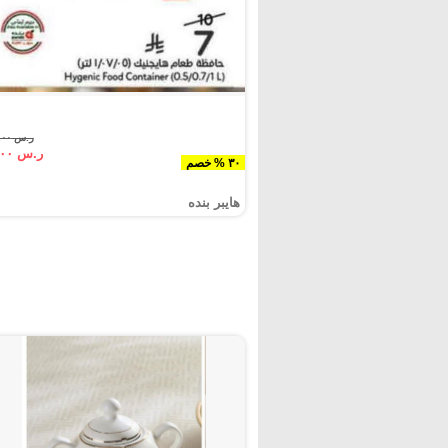
ر.س ١٠.٠٠
ر.س ٧.٠٠
٣٠ % خصم
هايبر بنده