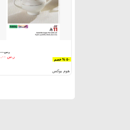
ر.س ٢٢.٠٠
ر.س ١١.٠٠
٥٠ % خصم
هوم بوكس