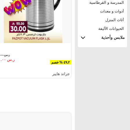
المدرسة و القرطاسية
أدوات و معدات
أثاث المنزل
الحيوانات الأليفة
ملابس وأحذية
ر.س ٥٩.٠٠
ر.س ٣٠.٠٠
٤٩.٢ % خصم
جراند هايبر