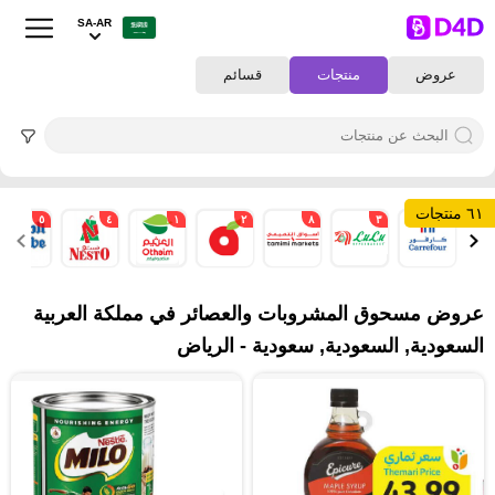
SA-AR
عروض
منتجات
قسائم
٦١ منتجات
٥
٤
١
٢
٨
٣
٢
عروض مسحوق المشروبات والعصائر في مملكة العربية
السعودية, السعودية, سعودية - الرياض