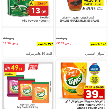
ر.س ٤٩.٩٥
ر.س ٢٢.٩٥
ر.س ٤٣.٩٩
ر.س ١٣.٩٥
١١.٩ % خصم
٣٩.٢ % خصم
أسواق التميمي
اليت 10 هايبرماركت