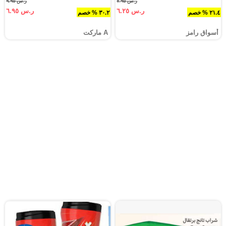
ر.س ٧.٩٥
ر.س ٩.٩٥
ر.س ٦.٢٥
ر.س ٦.٩٥
٢١.٤ % خصم
٣٠.٢ % خصم
أسواق رامز
A ماركت