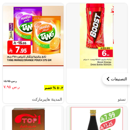
التصنيفات
ر.س ١٥.٩٥
ر.س ٧.٩٥
٥٠.٢ % خصم
نستو
المدينة هايبرماركت