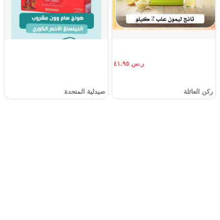
ر.س ٤١.٩٥
ركن العائلة
صيدلية المتحدة