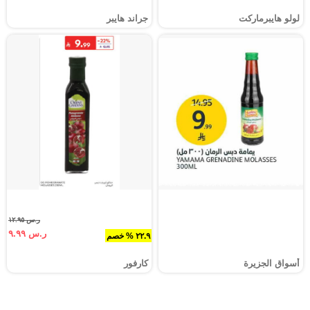
لولو هايبرماركت
جراند هايبر
ر.س ١٢.٩٥
ر.س ٩.٩٩
٢٢.٩ % خصم
أسواق الجزيرة
كارفور