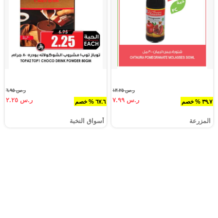
ر.س ١٣.٢٥
ر.س ٦.٩٥
ر.س ٧.٩٩
ر.س ٢.٢٥
٣٩.٧ % خصم
٦٧.٦ % خصم
المزرعة
أسواق النخبة