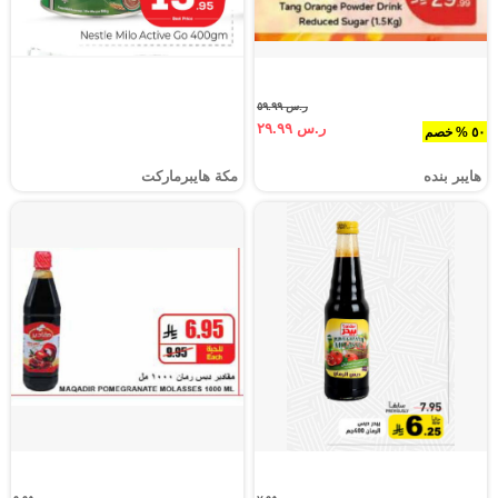
ر.س ٥٩.٩٩
ر.س ٢٩.٩٩
٥٠ % خصم
هايبر بنده
مكة هايبرماركت