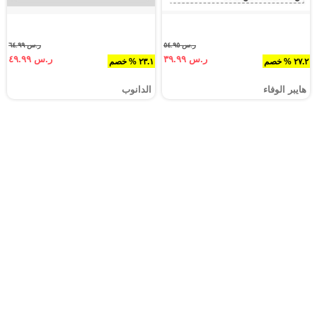
ر.س ٥٤.٩٥
ر.س ٦٤.٩٩
ر.س ٣٩.٩٩
ر.س ٤٩.٩٩
٢٧.٢ % خصم
٢٣.١ % خصم
هايبر الوفاء
الدانوب