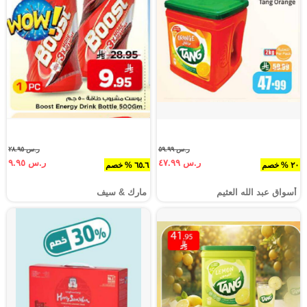
ر.س ٥٩.٩٩
ر.س ٢٨.٩٥
ر.س ٤٧.٩٩
ر.س ٩.٩٥
٢٠ % خصم
٦٥.٦ % خصم
أسواق عبد الله العثيم
مارك & سيف