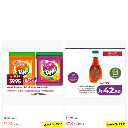
ر.س ٥٢.٩٥
ر.س ٥٤.٩٥
ر.س ٤٢.٥٠
ر.س ٣٩.٩٥
١٩.٧ % خصم
٢٧.٣ % خصم