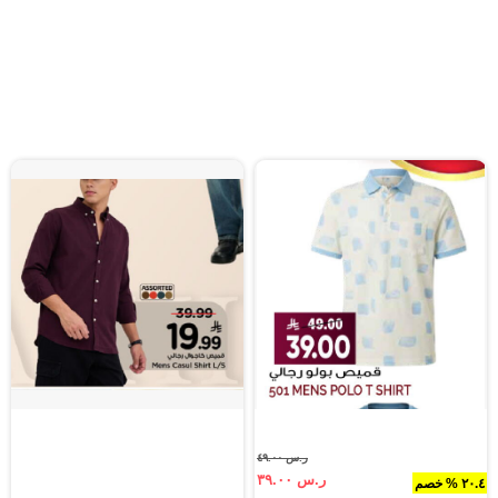
ر.س ٤٩.٠٠
ر.س ٣٩.٠٠
٢٠.٤ % خصم