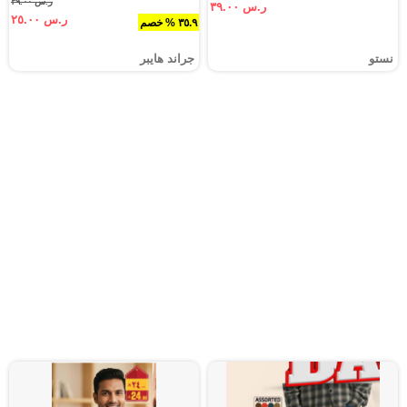
ر.س ٣٩.٠٠
ر.س ٣٩.٠٠
ر.س ٢٥.٠٠
٣٥.٩ % خصم
نستو
جراند هايبر