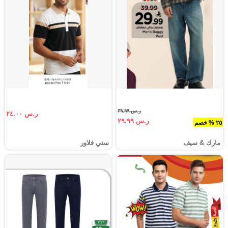
ر.س ٣٩.٩٩
ر.س ٢٤.٠٠
ر.س ٢٩.٩٩
٢٥ % خصم
مارك & سيف
ستي فلاور