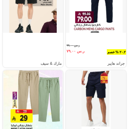
ر.س ٩٩.٠٠
ر.س ٧٩.٠٠
٢٠.٢ % خصم
جراند هايبر
مارك & سيف