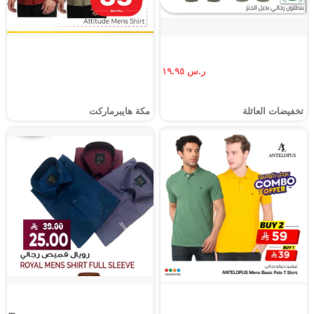
ر.س ١٩.٩٥
تخفيضات العائلة
مكة هايبرماركت