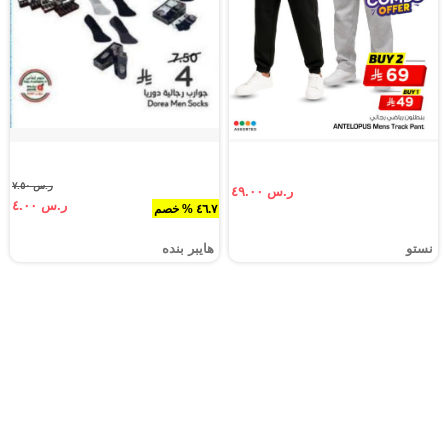
ر.س ٧.٥٠
ر.س ٤٩.٠٠
ر.س ٤.٠٠
٤٦.٧ % خصم
نستو
هايبر بنده