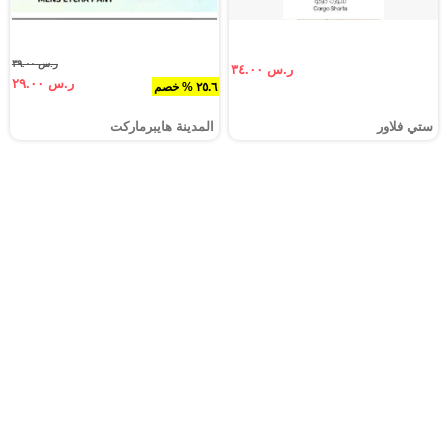
ر.س ٣٩.٠٠
ر.س ٣٤.٠٠
ر.س ٢٩.٠٠
٢٥.٦ % خصم
ستي فلاور
المدينة هايبرماركت