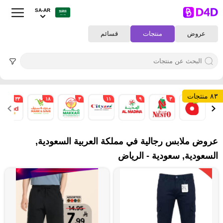
SA-AR
عروض
منتجات
قسائم
٨٣ منتجات
٣٣
١٨
٣
١١
٩
٣
١
عروض ملابس رجالية في مملكة العربية السعودية,
السعودية, سعودية - الرياض