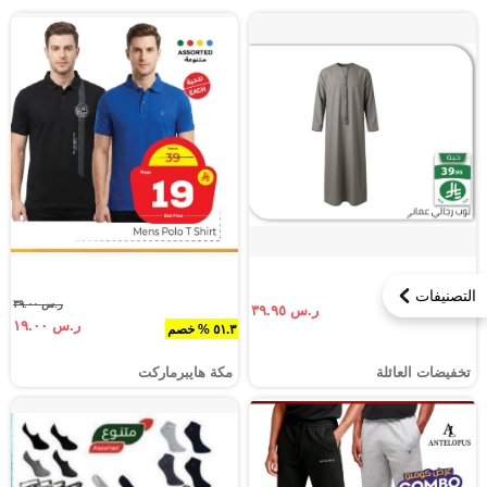
التصنيفات
ر.س ٣٩.٠٠
ر.س ٣٩.٩٥
ر.س ١٩.٠٠
٥١.٣ % خصم
تخفيضات العائلة
مكة هايبرماركت