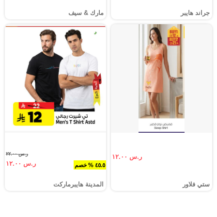
جراند هايبر
مارك & سيف
ر.س ٢٢.٠٠
ر.س ١٢.٠٠
ر.س ١٢.٠٠
٤٥.٥ % خصم
ستي فلاور
المدينة هايبرماركت