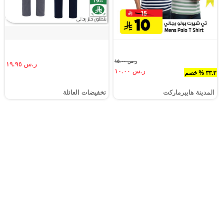
ر.س ١٥.٠٠
ر.س ١٩.٩٥
ر.س ١٠.٠٠
٣٣.٣ % خصم
المدينة هايبرماركت
تخفيضات العائلة