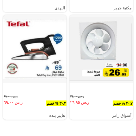
مكتبة جرير
النهدي
ر.س ٣٤.٠٠
ر.س ٩٩.٠٠
ر.س ٢٦.٩٥
ر.س ٦٩.٠٠
٢٠.٧ % خصم
٣٠.٣ % خصم
أسواق رامز
هايبر بنده