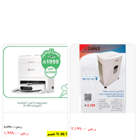
ر.س ٤,٤٩٩.٠٠
ر.س ٢,١٩٩.٠٠
ر.س ١,٩٩٩.٠٠
٥٥.٦ % خصم