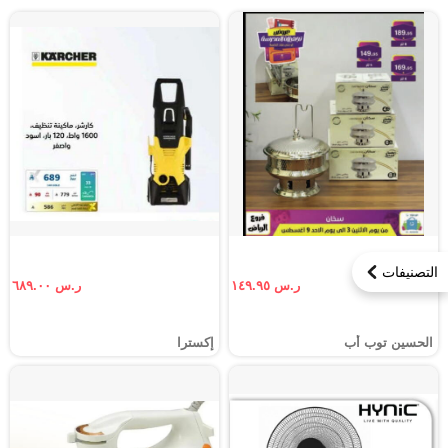
التصنيفات
ر.س ١٤٩.٩٥
ر.س ٦٨٩.٠٠
الحسين توب أب
إكسترا