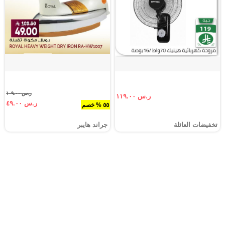
ر.س ١٠٩.٠٠
ر.س ١١٩.٠٠
ر.س ٤٩.٠٠
٥٥ % خصم
تخفيضات العائلة
جراند هايبر