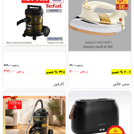
ر.س ٦٣.٠٠
ر.س ٥٩٩.٠٠
ر.س ٥٠.٠٠
ر.س ٣٩٩.٠٠
٢٠.٦ % خصم
٣٣.٤ % خصم
ستي فلاور
كارفور