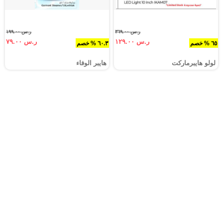
ر.س ٣٦٩.٠٠
ر.س ١٩٩.٠٠
ر.س ١٢٩.٠٠
ر.س ٧٩.٠٠
٦٥ % خصم
٦٠.٣ % خصم
لولو هايبرماركت
هايبر الوفاء