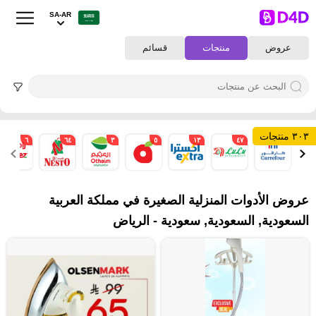
SA-AR
عروض
منتجات
قسائم
٣٠٣ منتجات
٦
٦٤
٣
٥
١٣
٤٧
٢
عروض الأدوات المنزلية الصغيرة في مملكة العربية
السعودية, السعودية, سعودية - الرياض