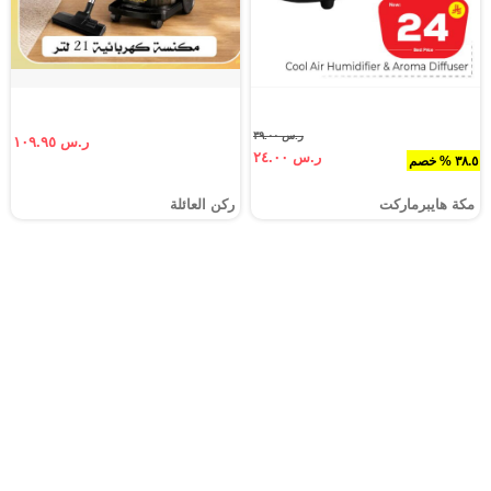
ر.س ٣٩.٠٠
ر.س ١٠٩.٩٥
ر.س ٢٤.٠٠
٣٨.٥ % خصم
مكة هايبرماركت
ركن العائلة