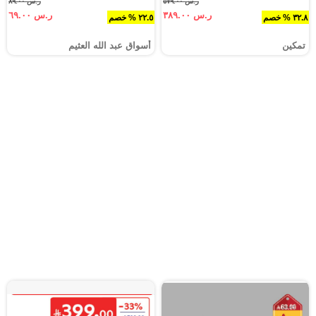
ر.س ٥٧٩.٠٠
ر.س ٨٩.٠٠
ر.س ٣٨٩.٠٠
ر.س ٦٩.٠٠
٣٢.٨ % خصم
٢٢.٥ % خصم
تمكين
أسواق عبد الله العثيم