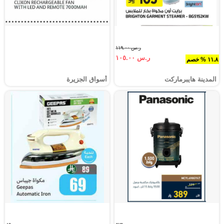
ر.س ١١٩.٠٠
ر.س ١٠٥.٠٠
١١.٨ % خصم
المدينة هايبرماركت
أسواق الجزيرة