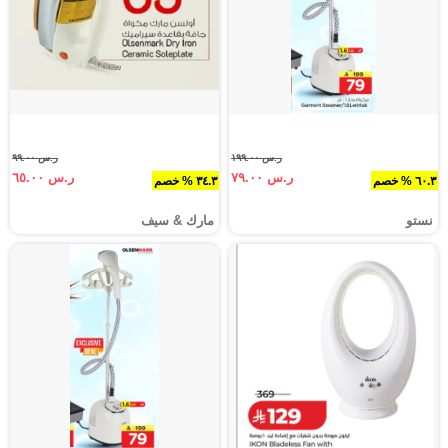
ر.س ١٩٩.٠٠
ر.س ٩٩.٠٠
ر.س ٧٩.٠٠
ر.س ٦٥.٠٠
٦٠.٣ % خصم
٣٤.٣ % خصم
نستو
مارك & سيف