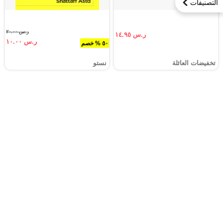
التصنيفات
ر.س ٢٠.٠٠
ر.س ١٤.٩٥
ر.س ١٠.٠٠
٥٠ % خصم
تخفيضات العائلة
نستو