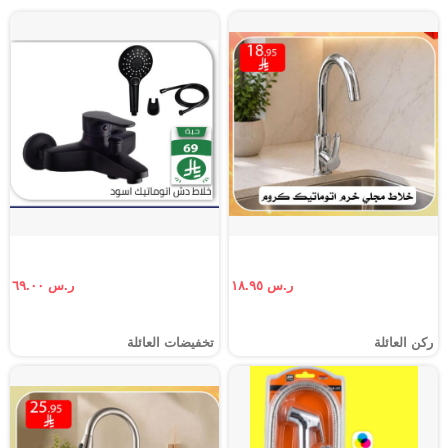
ر.س ١٨.٩٥
ر.س ٦٩.٠٠
ركن العائلة
تخفيضات العائلة