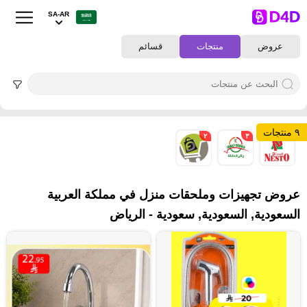
SA-AR
عروض
منتجات
قسائم
٩ منتجات
٢
٣
٤
عروض تجهيزات وملحقات منزل في مملكة العربية
السعودية, السعودية, سعودية - الرياض