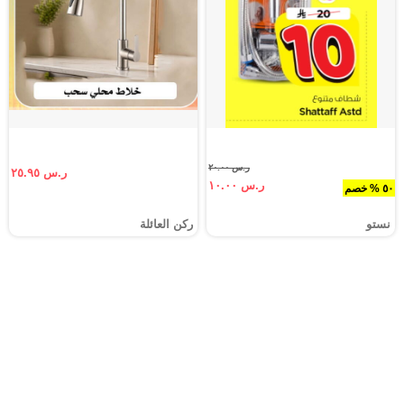
ر.س ٢٠.٠٠
ر.س ٢٥.٩٥
ر.س ١٠.٠٠
٥٠ % خصم
نستو
ركن العائلة