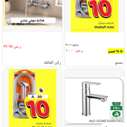
ر.س ٢٠.٠٠
ر.س ٢٢.٩٥
ر.س ١٠.٠٠
٥٠ % خصم
نستو
ركن العائلة