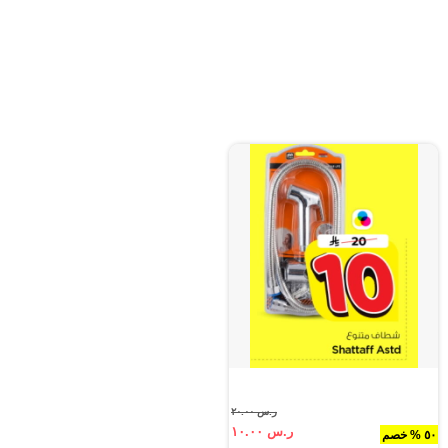
ر.س ٢٠.٠٠
ر.س ١٠.٠٠
٥٠ % خصم