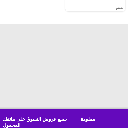
نستو
معلومة
جميع عروض التسوق على هاتفك
المحمول