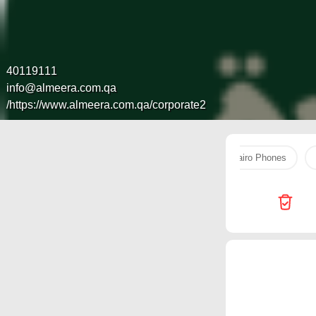
40119111
info@almeera.com.qa
https://www.almeera.com.qa/corporate2/
original
Super Touch
Generalco
Cairo Phones