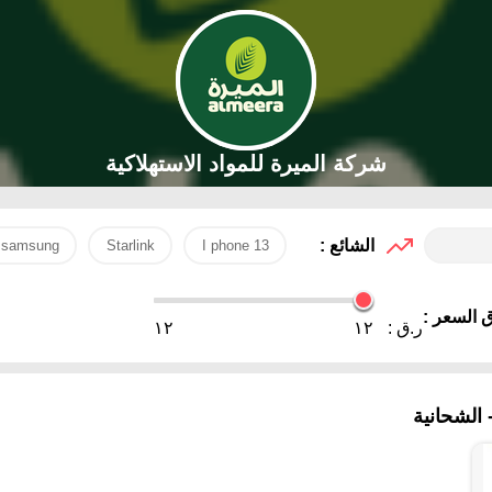
شركة الميرة للمواد الاستهلاكية
الشائع :
samsung
Starlink
I phone 13
 السعر :
ر.ق :
١٢
١٢
الشحانية