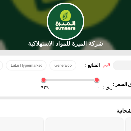
شركة الميرة للمواد الاستهلاكية
الشائع :
LuLu Hypermarket
Generalco
 السعر :
ر.ق :
٠
٩٢٩
حانية