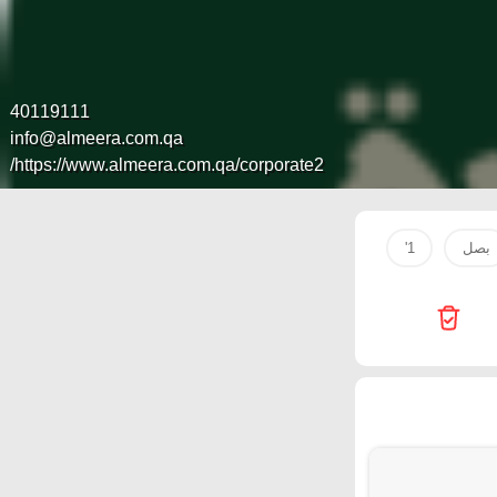
40119111
info@almeera.com.qa
https://www.almeera.com.qa/corporate2/
بصل
1'
Galaxy
Starlink
Passion Hypermarket