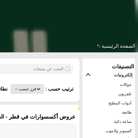
الصفحة الرئيسية
التصنيفات
إلكترونيات
جوالات
ترتيب حسب :
نطاق
تلفزيون
أدوات المطبخ
١٠٥٤ منتجات
طابعة
عروض أكسسوارات في قطر - الش
ساعة ذكية
كمبيوتر ولابتوب