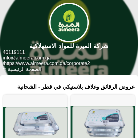
شركة الميرة للمواد الاستهلاكية
40119111
info@almeera.com.qa
https://www.almeera.com.qa/corporate2/
الصفحة الرئيسية
١٣ منتجات
عروض الرقائق وغلاف بلاستيكي في قطر - الشحانية