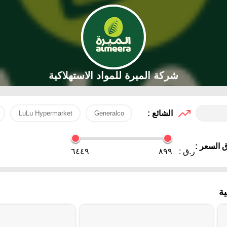
شركة الميرة للمواد الاستهلاكية
الشائع :
LuLu Hypermarket
Generalco
 السعر :
ر.ق :
٨٩٩
٦٤٤٩
ة