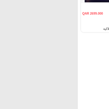
QAR 2699.000
اكية