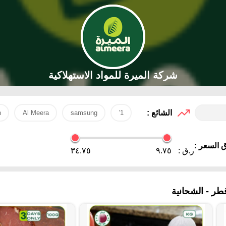
شركة الميرة للمواد الاستهلاكية
الشائع :
h
Al Meera
samsung
1'
 السعر :
ر.ق :
٩.٧٥
٣٤.٧٥
ر - الشحانية