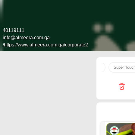
40119111
info@almeera.com.qa
https://www.almeera.com.qa/corporate2/
uLu Hypermarket
Generalco
original
v
Super Touc