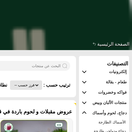
الصفحة الرئيسية
التصنيفات
إلكترونيات
طعام - بقالة
ترتيب حسب :
نطاق
فواكه وخضروات
منتجات الألبان وبيض
٢٩ منتجات
عروض مقبلات و لحوم باردة في قط
دجاج، لحوم وأسماك
الأسماك الطازجة
دجاج ودواجن طازجة