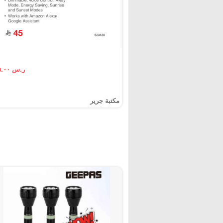
ر.س ٤٥.٠٠
مكتبة جرير