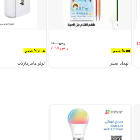
ر.س ١١.٠٠
ر.س ٤.٩٥
٥٥ % خصم
٤٠.٨ % خصم
الهدايا سنتر
لولو هايبرماركت