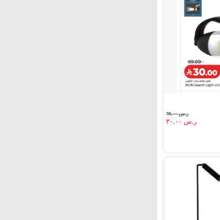
ر.س ٦٩.٠٠
ر.س ٣٠.٠٠