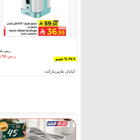
ر.س ٥٩.٥٠
ر.س ٣٦.٩٥
٣٧.٩ % خصم
كبايان هايبرماركت