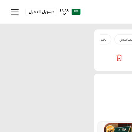
SA-AR
تسجيل الدخول
طاطس
لحم
مياه
سمك
بصل
ارز
دجاج