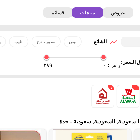
عروض
منتجات
قسائم
الشائع :
بيض
صدور دجاج
حليب
ب
 السعر :
ر.س :
٠
٢٨٩
٤
١٠
لسعودية, السعودية, سعودية - جدة