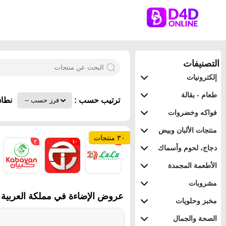
التصنيفات
إلكترونيات
طعام - بقالة
ترتيب حسب :
نطاق
فواكه وخضروات
منتجات الألبان وبيض
٣٠ منتجات
٢
١٠
٤
دجاج، لحوم وأسماك
الأطعمة المجمدة
مشروبات
عروض الإضاءة في مملكة العربية ا
مخبز وحلويات
الصحة والجمال