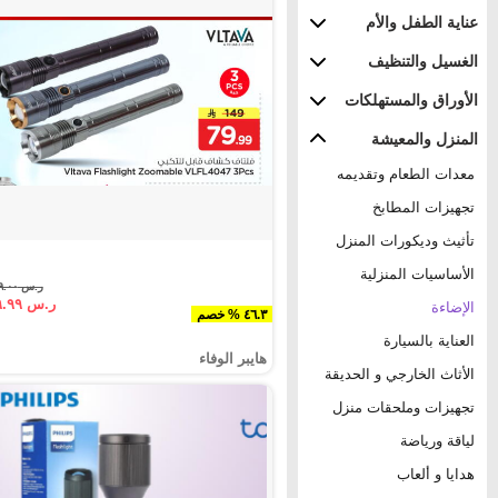
عناية الطفل والأم
الغسيل والتنظيف
الأوراق والمستهلكات
المنزل والمعيشة
معدات الطعام وتقديمه
تجهيزات المطابخ
تأثيث وديكورات المنزل
الأساسيات المنزلية
ر.س ١٤٩.٠٠
ر.س ٧٩.٩٩
الإضاءة
٤٦.٣ % خصم
العناية بالسيارة
هايبر الوفاء
الأثاث الخارجي و الحديقة
تجهيزات وملحقات منزل
لياقة ورياضة
هدايا و ألعاب