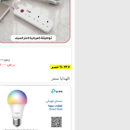
ر.س ٥٩.٠٠
ر.س ٤٥.٠٠
٢٣.٧ % خصم
الهدايا سنتر