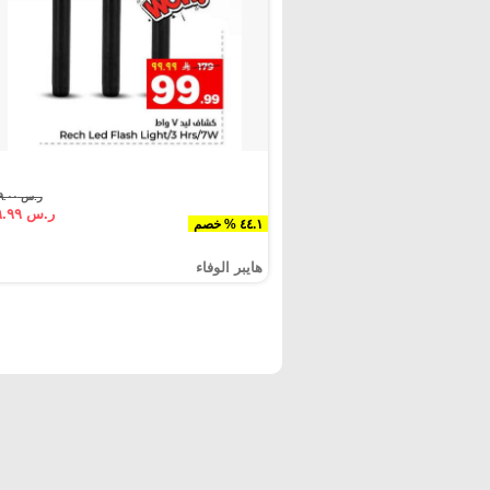
ر.س ١٧٩.٠٠
ر.س ٩٩.٩٩
٤٤.١ % خصم
هايبر الوفاء