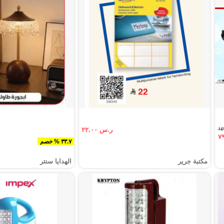
ر.س ٢٢.٠٠
٣٣.٧ % خصم
مكتبة جرير
الهدايا سنتر