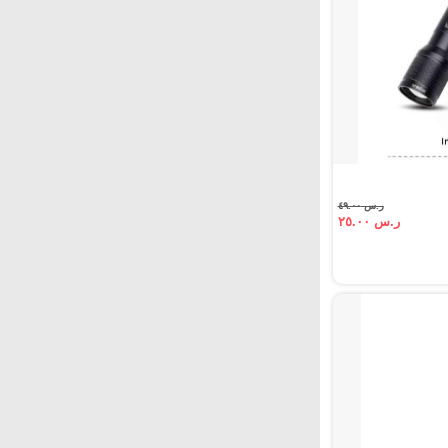
ر.س ٤٩.٠٠
ر.س ٢٥.٠٠