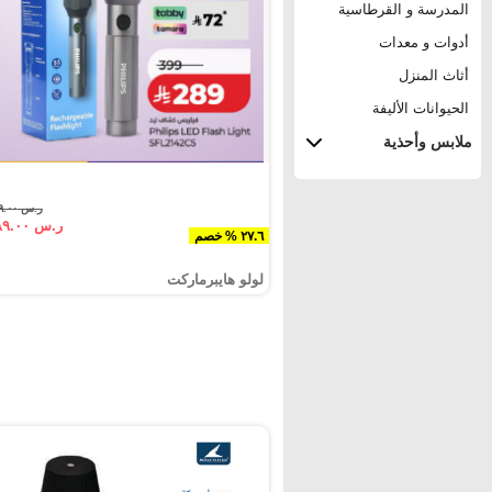
المدرسة و القرطاسية
أدوات و معدات
أثاث المنزل
الحيوانات الأليفة
ملابس وأحذية
ر.س ٣٩٩.٠٠
ر.س ٢٨٩.٠٠
٢٧.٦ % خصم
لولو هايبرماركت