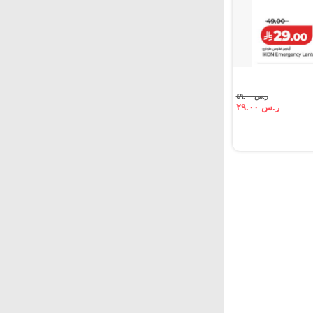
ر.س ٤٩.٠٠
ر.س ٢٩.٠٠