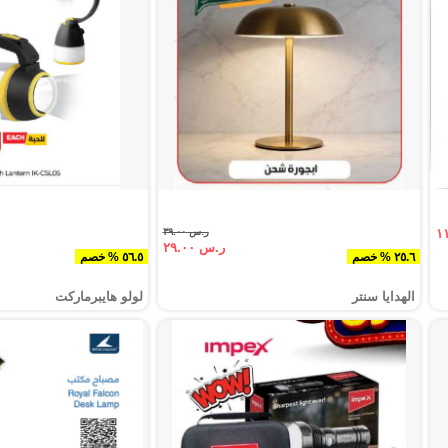
ر.س ٣٩.٠٠
ر.س ٢٩.٠٠
٢٥.٦ % خصم
٥٦.٥ % خصم
الهدايا سنتر
لولو هايبرماركت