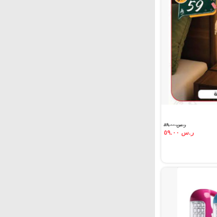
ر.س ٨٩.٠٠
ر.س ٥٩.٠٠