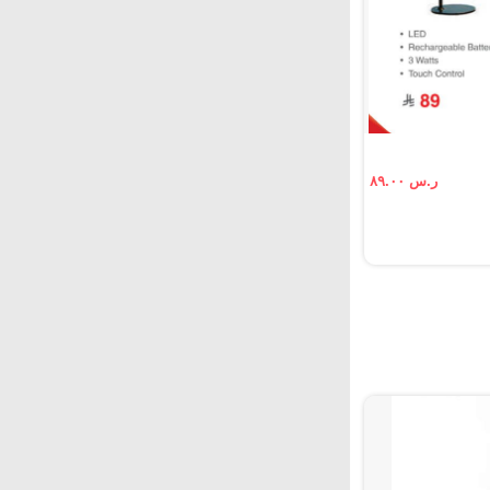
ر.س ٨٩.٠٠