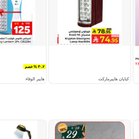
٣٠.٢ % خصم
كبايان هايبرماركت
هايبر الوفاء