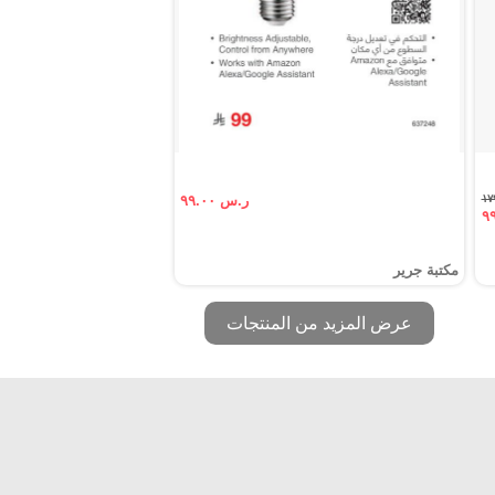
ر.س ٩٩.٠٠
مكتبة جرير
عرض المزيد من المنتجات