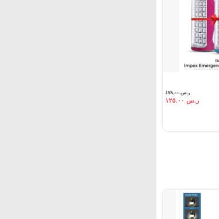
ر.س ١٧٩.٠٠
ر.س ١٢٥.٠٠