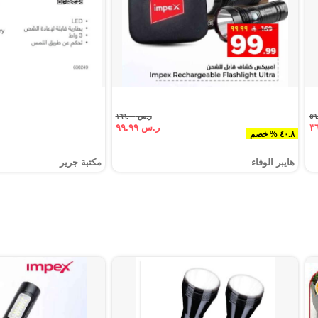
ر.س ١٦٩.٠٠
ر.س ٩٩.٩٩
٤٠.٨ % خصم
هايبر الوفاء
مكتبة جرير