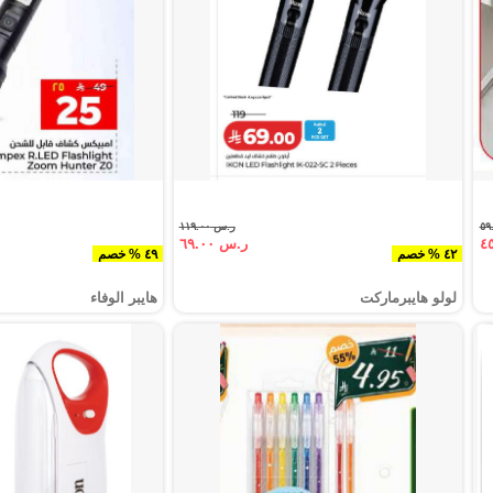
ر.س ١١٩.٠٠
ر.س ٦٩.٠٠
٤٢ % خصم
٤٩ % خصم
لولو هايبرماركت
هايبر الوفاء