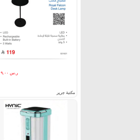
ر.س ١١٩.٠٠
مكتبة جرير