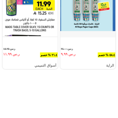
ر.س ٢٤.٠٠
ر.س ١٥.٢٥
ر.س ٩.٩٩
ر.س ١١.٩٩
٥٨.٤ % خصم
٢١.٤ % خصم
الراية
أسواق التميمي