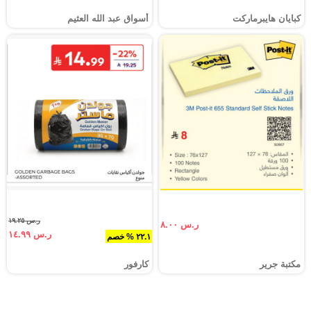
كبايان هايبرماركت
أسواق عبد الله العثيم
ر.س ١٩.٢٥
ر.س ٨.٠٠
ر.س ١٤.٩٩
٢٢.١ % خصم
مكتبة جرير
كارفور