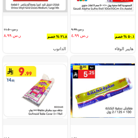
ر.س ٩.٩٩
ر.س ١١.٥٠
ر.س ٤.٩٩
ر.س ٨.٩٩
٥٠.١ % خصم
٢١.٨ % خصم
هايبر الوفاء
الدانوب