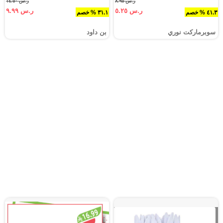
ر.س ٨.٩٥
ر.س ١٤.٥٠
ر.س ٥.٢٥
ر.س ٩.٩٩
٤١.٣ % خصم
٣١.١ % خصم
سوبرماركت نوري‎
بن داود