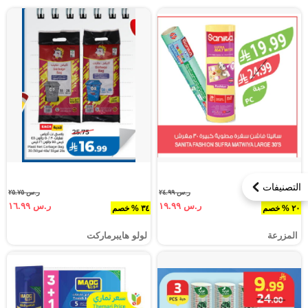
التصنيفات
ر.س ٢٤.٩٩
ر.س ٢٥.٧٥
ر.س ١٩.٩٩
ر.س ١٦.٩٩
٢٠ % خصم
٣٤ % خصم
المزرعة
لولو هايبرماركت