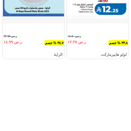
ر.س ١٨.٥٠
ر.س ٢٢.٩٥
ر.س ١٢.٢٥
ر.س ١٤.٩٩
٣٣.٨ % خصم
٣٤.٧ % خصم
لولو هايبرماركت
الراية