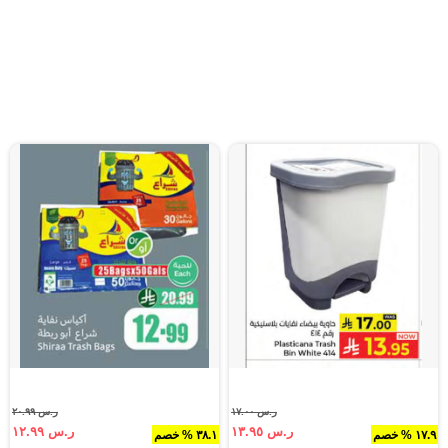
ر.س ١٧.٠٠
ر.س ٢٠.٩٩
ر.س ١٣.٩٥
ر.س ١٢.٩٩
١٧.٩ % خصم
٣٨.١ % خصم