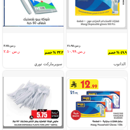
ر.س ٢١.٩٥
ر.س ٣.٧٥
ر.س ١٠.٩٩
ر.س ٢.٥٠
٤٩.٩ % خصم
٣٣.٣ % خصم
الدانوب
سوبرماركت نوري‎