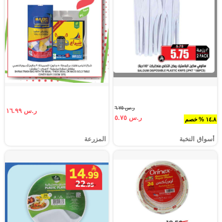
ر.س ٦.٧٥
ر.س ١٦.٩٩
ر.س ٥.٧٥
١٤.٨ % خصم
أسواق النخبة
المزرعة