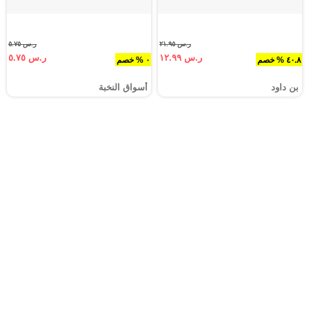
ر.س ٢١.٩٥
ر.س ٥.٧٥
ر.س ١٢.٩٩
ر.س ٥.٧٥
٤٠.٨ % خصم
٠ % خصم
بن داود
أسواق النخبة