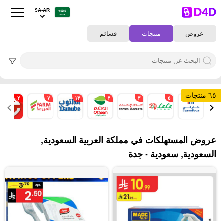
SA-AR
عروض
منتجات
قسائم
٦٥ منتجات
٢
٧
١٣
٣
٣
٥
١
عروض المستهلكات في مملكة العربية السعودية,
السعودية, سعودية - جدة