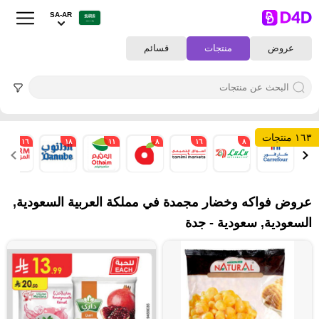
SA-AR
عروض
منتجات
قسائم
١٦٣ منتجات
١٦
١٨
١١
٨
١٦
٨
١٦
عروض فواكه وخضار مجمدة في مملكة العربية السعودية,
السعودية, سعودية - جدة