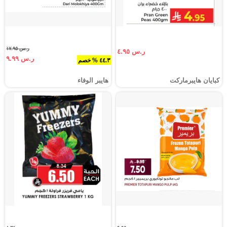
ر.س ١٧.٩٥
ر.س ٤.٩٥
ر.س ٩.٩٩
٤٤.٣ % خصم
كبايان هايبرماركت
هايبر الوفاء