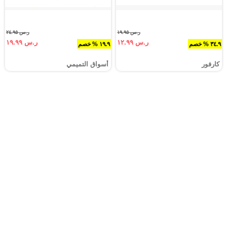
ر.س ١٩.٩٥
ر.س ٢٤.٩٥
ر.س ١٢.٩٩
ر.س ١٩.٩٩
٣٤.٩ % خصم
١٩.٩ % خصم
كارفور
أسواق التميمي