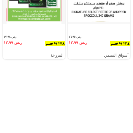
ر.س ١٦.٩٥
ر.س ١٧.٩٨
ر.س ١٢.٩٩
ر.س ١٢.٩٩
٢٣.٤ % خصم
٢٧.٨ % خصم
أسواق التميمي
المزرعة