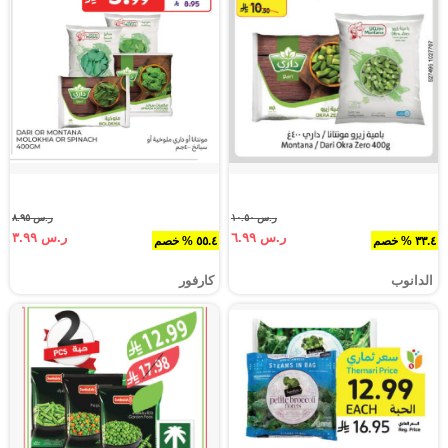
ر.س ١٠.٥٠
ر.س ٨.٩٥
ر.س ٦.٩٩
ر.س ٣.٩٩
٣٣.٤ % خصم
٥٥.٤ % خصم
الدانوب
كارفور