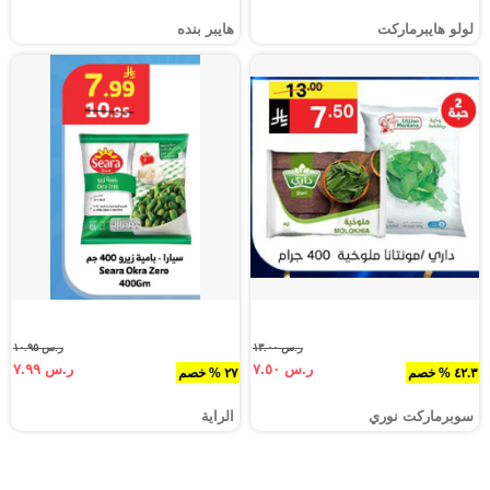
لولو هايبرماركت
هايبر بنده
ر.س ١٣.٠٠
ر.س ١٠.٩٥
ر.س ٧.٥٠
ر.س ٧.٩٩
٤٢.٣ % خصم
٢٧ % خصم
سوبرماركت نوري‎
الراية