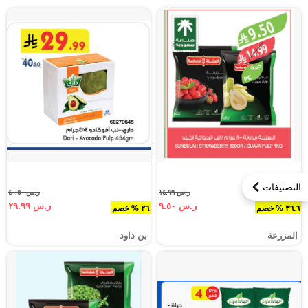
التصنيفات
ر.س ١٤.٩٩
ر.س ٤٠.٥٠
ر.س ٩.٥٠
ر.س ٢٩.٩٩
٣٦.٦ % خصم
٢٦ % خصم
المزرعة
بن داود