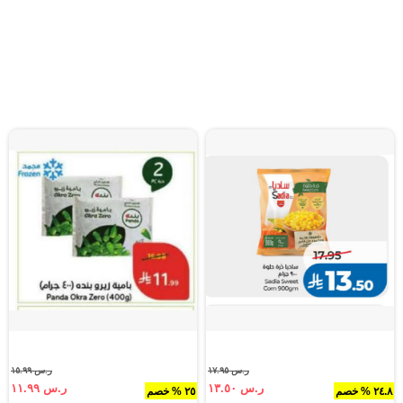
ر.س ١٧.٩٥
ر.س ١٥.٩٩
ر.س ١٣.٥٠
ر.س ١١.٩٩
٢٤.٨ % خصم
٢٥ % خصم