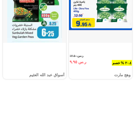
ر.س ١٢.٥٠
ر.س ٩.٩٥
٢٠.٤ % خصم
وهج مارت
أسواق عبد الله العثيم