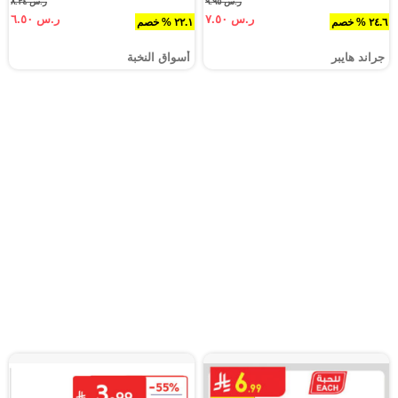
ر.س ٩.٩٥
ر.س ٨.٣٤
ر.س ٧.٥٠
ر.س ٦.٥٠
٢٤.٦ % خصم
٢٢.١ % خصم
جراند هايبر
أسواق النخبة