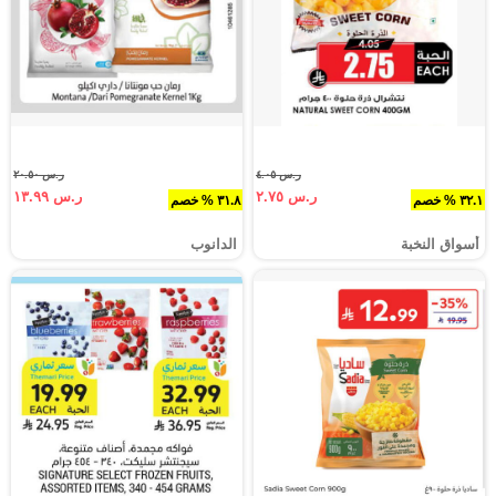
ر.س ٤.٠٥
ر.س ٢٠.٥٠
ر.س ٢.٧٥
ر.س ١٣.٩٩
٣٢.١ % خصم
٣١.٨ % خصم
أسواق النخبة
الدانوب