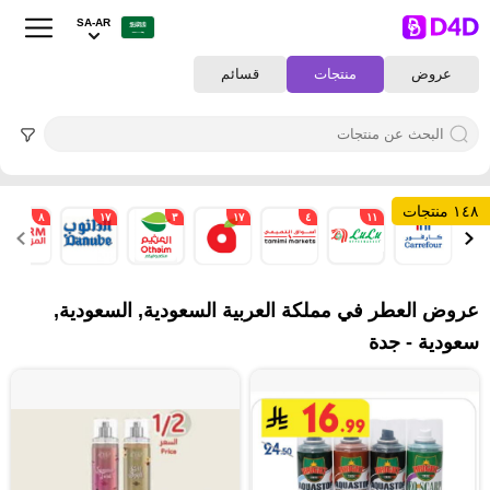
SA-AR
عروض
منتجات
قسائم
١٤٨ منتجات
٨
١٧
٣
١٧
٤
١١
٤
عروض العطر في مملكة العربية السعودية, السعودية,
سعودية - جدة