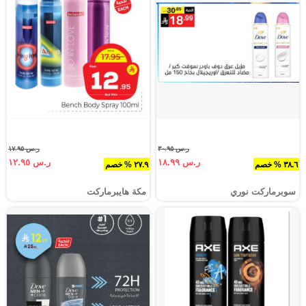
ر.س ٣٠.٩٥
ر.س ١٧.٩٥
ر.س ١٨.٩٩
ر.س ١٢.٩٥
٣٨.٦ % خصم
٢٧.٩ % خصم
سوبرماركت نوري‎
مكة هايبرماركت