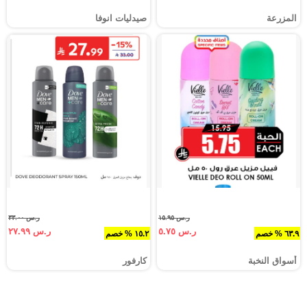
المزرعة
صيدليات انوفا
ر.س ١٥.٩٥
ر.س ٣٣.٠٠
ر.س ٥.٧٥
ر.س ٢٧.٩٩
٦٣.٩ % خصم
١٥.٢ % خصم
أسواق النخبة
كارفور