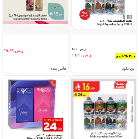
ر.س ٢٤.٥٠
ر.س ١٩.٩٩
ر.س ١٦.٩٩
٣٠.٧ % خصم
بن داود
هايبر بنده