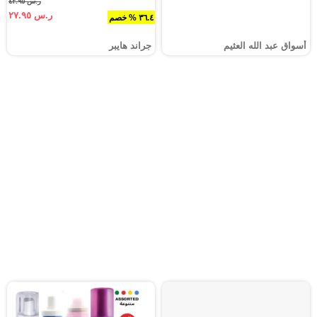
ر.س ٤٣.٩٥
ر.س ٢٧.٩٥
٣٦.٤ % خصم
أسواق عبد الله العثيم
جراند هايبر