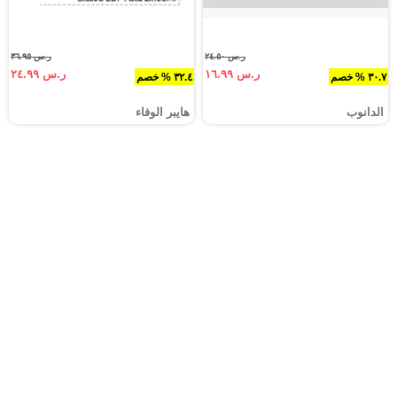
ر.س ٢٤.٥٠
ر.س ٣٦.٩٥
ر.س ١٦.٩٩
ر.س ٢٤.٩٩
٣٠.٧ % خصم
٣٢.٤ % خصم
الدانوب
هايبر الوفاء