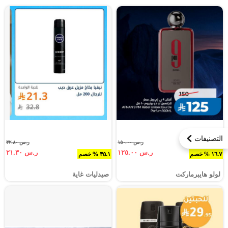
التصنيفات
ر.س ١٥٠.٠٠
ر.س ٣٢.٨٠
ر.س ١٢٥.٠٠
ر.س ٢١.٣٠
١٦.٧ % خصم
٣٥.١ % خصم
لولو هايبرماركت
صيدليات غاية