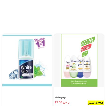
ر.س ٢٦.٥٠
ر.س ١٧.٩٩
٣٢.١ % خصم