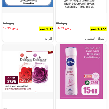
ر.س ٢٧.٩٥
ر.س ١٨.٩٥
ر.س ١٥.٩٩
ر.س ١٠.٩٩
٤٢.٨ % خصم
٤٢ % خصم
أسواق التميمي
الراية