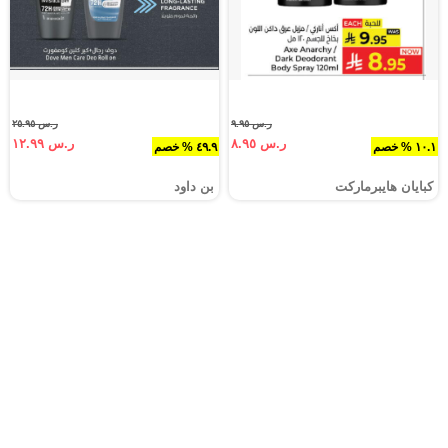
ر.س ٩.٩٥
ر.س ٢٥.٩٥
ر.س ٨.٩٥
ر.س ١٢.٩٩
١٠.١ % خصم
٤٩.٩ % خصم
كبايان هايبرماركت
بن داود