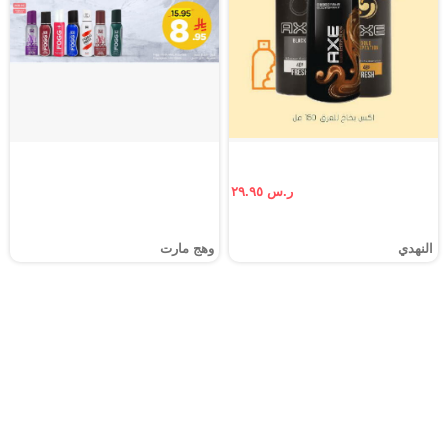
ر.س ٢٩.٩٥
النهدي
وهج مارت