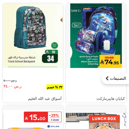
التصنيفات
ر.س ٥٠.٠٠
ر.س ٣٤.٠٠
٣٢ % خصم
كبايان هايبرماركت
أسواق عبد الله العثيم