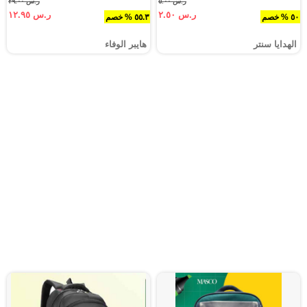
ر.س ٥.٠٠
ر.س ٢٩.٠٠
ر.س ٢.٥٠
ر.س ١٢.٩٥
٥٠ % خصم
٥٥.٣ % خصم
الهدايا سنتر
هايبر الوفاء