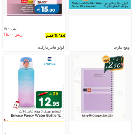
ر.س ٣٩.٠٠
ر.س ١٥.٠٠
٦١.٥ % خصم
وهج مارت
لولو هايبرماركت