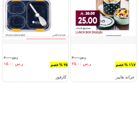
ر.س ٣٠.٠٠
ر.س ٢٠.٠٠
ر.س ٢٥.٠٠
ر.س ١٥.٠٠
١٦.٧ % خصم
٢٥ % خصم
جراند هايبر
كارفور