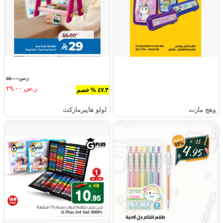
ر.س ٥٥.٠٠
ر.س ٢٩.٠٠
٤٧.٣ % خصم
وهج مارت
لولو هايبرماركت