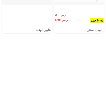
ر.س ١١.٠٠
ر.س ٤.٩٥
٥٥ % خصم
الهدايا سنتر
هايبر الوفاء