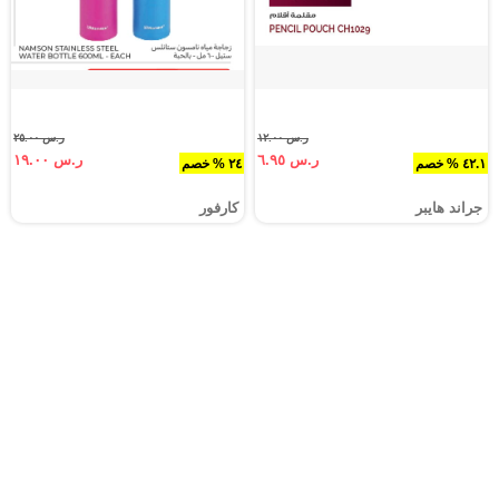
ر.س ١٢.٠٠
ر.س ٢٥.٠٠
ر.س ٦.٩٥
ر.س ١٩.٠٠
٤٢.١ % خصم
٢٤ % خصم
جراند هايبر
كارفور