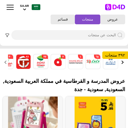
SA-AR
عروض
منتجات
قسائم
٣٩٢ منتجات
٣٠
٩٦
٢٢
٢
١
٦٨
٦
عروض المدرسة و القرطاسية في مملكة العربية السعودية,
السعودية, سعودية - جدة