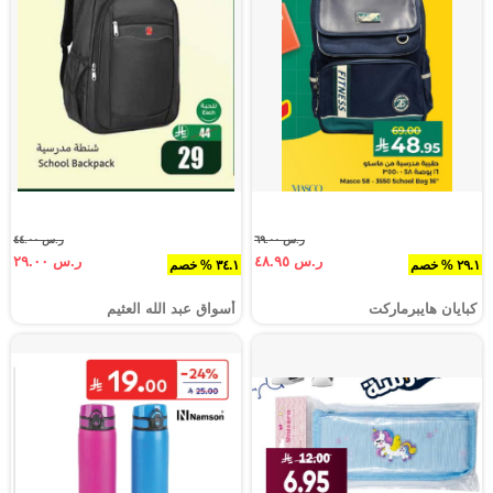
ر.س ٦٩.٠٠
ر.س ٤٤.٠٠
ر.س ٤٨.٩٥
ر.س ٢٩.٠٠
٢٩.١ % خصم
٣٤.١ % خصم
كبايان هايبرماركت
أسواق عبد الله العثيم