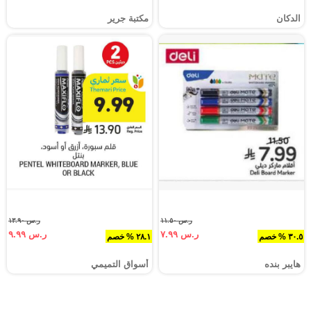
الدكان
مكتبة جرير
ر.س ١١.٥٠
ر.س ١٣.٩٠
ر.س ٧.٩٩
ر.س ٩.٩٩
٣٠.٥ % خصم
٢٨.١ % خصم
هايبر بنده
أسواق التميمي