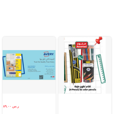
ر.س ٨٩.٠٠