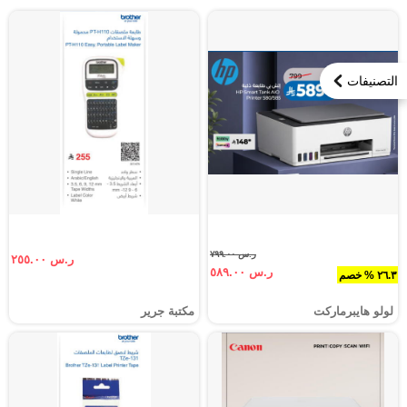
التصنيفات
ر.س ٧٩٩.٠٠
ر.س ٢٥٥.٠٠
ر.س ٥٨٩.٠٠
٢٦.٣ % خصم
لولو هايبرماركت
مكتبة جرير