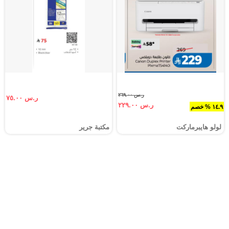
ر.س ٢٦٩.٠٠
ر.س ٧٥.٠٠
ر.س ٢٢٩.٠٠
١٤.٩ % خصم
لولو هايبرماركت
مكتبة جرير