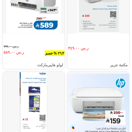
ر.س ٧٩٩.٠٠
ر.س ٣٤٩.٠٠
ر.س ٥٨٩.٠٠
٢٦.٣ % خصم
مكتبة جرير
لولو هايبرماركت