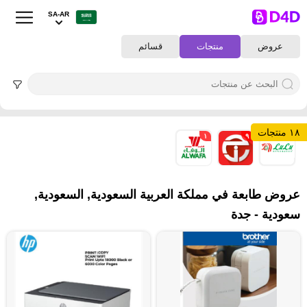
SA-AR
عروض
منتجات
قسائم
١٨ منتجات
١
٩
٨
عروض طابعة في مملكة العربية السعودية, السعودية,
سعودية - جدة