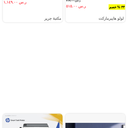
ر.س ٧٦٩.٠٠
ر.س ١,١٤٩.٠٠
ر.س ٥١٥.٠٠
٣٣ % خصم
لولو هايبرماركت
مكتبة جرير