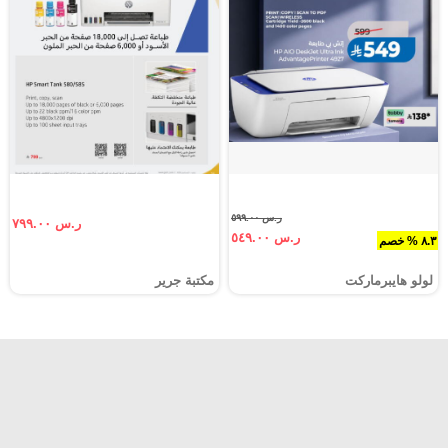
ر.س ٥٩٩.٠٠
ر.س ٧٩٩.٠٠
ر.س ٥٤٩.٠٠
٨.٣ % خصم
لولو هايبرماركت
مكتبة جرير