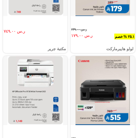
ر.س ٢٣٩.٠٠
ر.س ٧٤٩.٠٠
ر.س ١٧٩.٠٠
٢٥.١ % خصم
لولو هايبرماركت
مكتبة جرير