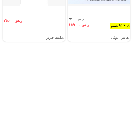
ر.س ٢٣٠.٠٠
ر.س ٧٥.٠٠
ر.س ١٥٩.٠٠
٣٠.٩ % خصم
هايبر الوفاء
مكتبة جرير