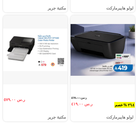
لولو هايبرماركت
مكتبة جرير
ر.س ٥٦٩.٠٠
ر.س ٥٧٩.٠٠
ر.س ٤١٩.٠٠
٢٦.٤ % خصم
لولو هايبرماركت
مكتبة جرير