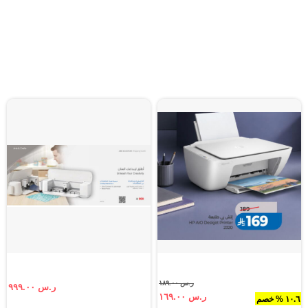
ر.س ١٨٩.٠٠
ر.س ٩٩٩.٠٠
ر.س ١٦٩.٠٠
١٠.٦ % خصم