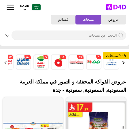
SA-AR
عروض
منتجات
قسائم
٢٠٩ منتجات
١٣
٥٠
٩
١٤
١٩
٩
٣
عروض الفواكه المجففة و التمور في مملكة العربية
السعودية, السعودية, سعودية - جدة