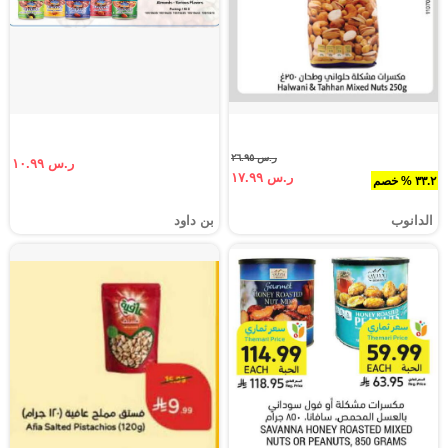
ر.س ٢٦.٩٥
ر.س ١٠.٩٩
ر.س ١٧.٩٩
٣٣.٢ % خصم
الدانوب
بن داود