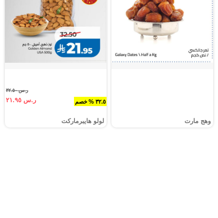
ر.س ٣٢.٥٠
ر.س ٢١.٩٥
٣٢.٥ % خصم
وهج مارت
لولو هايبرماركت