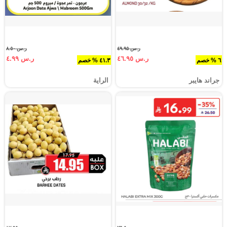
ر.س ٤٩.٩٥
ر.س ٨.٥٠
ر.س ٤٦.٩٥
ر.س ٤.٩٩
٦ % خصم
٤١.٣ % خصم
جراند هايبر
الراية