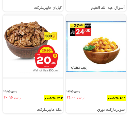
أسواق عبد الله العثيم
كبايان هايبرماركت
ر.س ٢٧.٩٥
ر.س ٢٦.٩٥
ر.س ٢٤.٠٠
ر.س ٢٠.٩٥
١٤.١ % خصم
٢٢.٣ % خصم
سوبرماركت نوري‎
مكة هايبرماركت