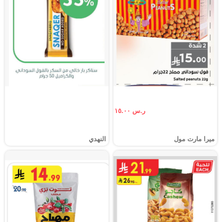
ر.س ١٥.٠٠
ميرا مارت مول
النهدي