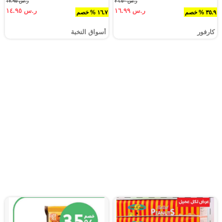
ر.س ٢٦.٥٠
ر.س ١٧.٩٥
ر.س ١٦.٩٩
ر.س ١٤.٩٥
٣٥.٩ % خصم
١٦.٧ % خصم
كارفور
أسواق النخبة