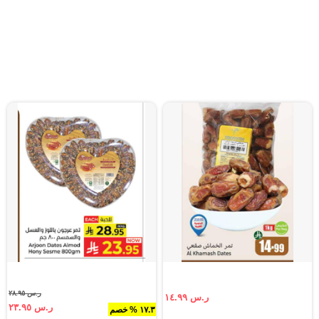
ر.س ٢٨.٩٥
ر.س ١٤.٩٩
ر.س ٢٣.٩٥
١٧.٣ % خصم