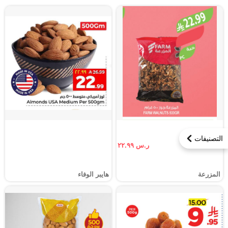
التصنيفات
ر.س ٢٢.٩٩
المزرعة
هايبر الوفاء