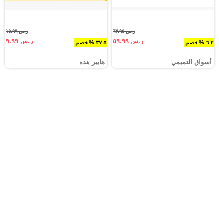
ر.س ٦٣.٩٥
ر.س ١٥.٩٩
ر.س ٥٩.٩٩
ر.س ٩.٩٩
٦.٢ % خصم
٣٧.٥ % خصم
أسواق التميمي
هايبر بنده