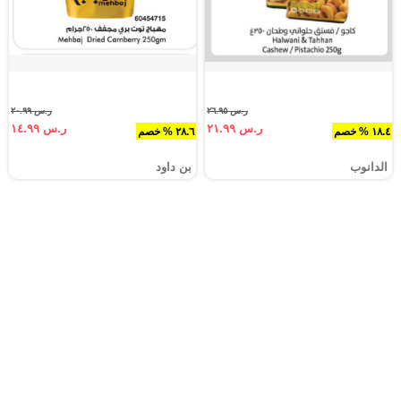
ر.س ٢٦.٩٥
ر.س ٢٠.٩٩
ر.س ٢١.٩٩
ر.س ١٤.٩٩
١٨.٤ % خصم
٢٨.٦ % خصم
الدانوب
بن داود