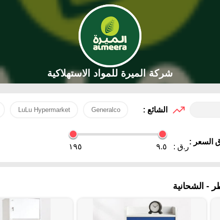
شركة الميرة للمواد الاستهلاكية
الشائع :
LuLu Hypermarket
Generalco
 السعر :
ر.ق :
٩.٥
١٩٥
 - الشحانية