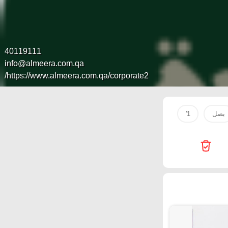
40119111
info@almeera.com.qa
https://www.almeera.com.qa/corporate2/
بصل
1'
Galaxy
Starlink
Passion Hypermarket