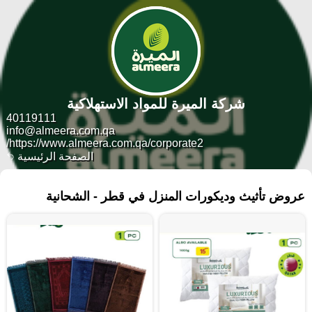
شركة الميرة للمواد الاستهلاكية
40119111
info@almeera.com.qa
https://www.almeera.com.qa/corporate2/
الصفحة الرئيسية
٣٧٧ منتجات
عروض تأثيث وديكورات المنزل في قطر - الشحانية