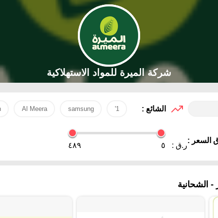
شركة الميرة للمواد الاستهلاكية
الشائع :
h
Al Meera
samsung
1'
 السعر :
ر.ق :
٥
٤٨٩
 الشحانية