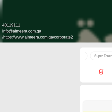
40119111
info@almeera.com.qa
https://www.almeera.com.qa/corporate2/
uLu Hypermarket
Generalco
original
v
Super Touc