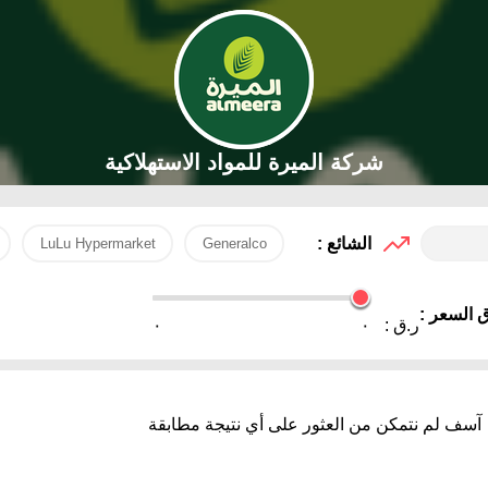
شركة الميرة للمواد الاستهلاكية
الشائع :
LuLu Hypermarket
Generalco
 السعر :
ر.ق :
٠
٠
آسف لم نتمكن من العثور على أي نتيجة مطابقة