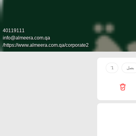
40119111
info@almeera.com.qa
https://www.almeera.com.qa/corporate2/
بصل
1'
Galaxy
Starlink
Passion Hypermarket