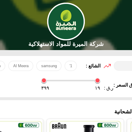
شركة الميرة للمواد الاستهلاكية
الشائع :
h
Al Meera
samsung
1'
 السعر :
ر.ق :
١٩
٣٩٩
شحانية