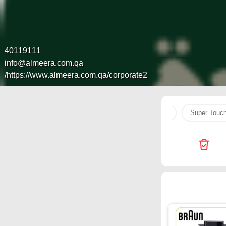
40119111
info@almeera.com.qa
https://www.almeera.com.qa/corporate2/
uLu Hypermarket
Generalco
original
v
Super Touc