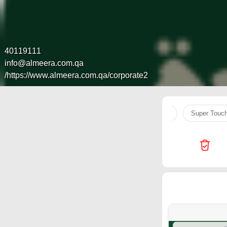
40119111
info@almeera.com.qa
https://www.almeera.com.qa/corporate2/
uLu Hypermarket
Generalco
original
v
Super Touc