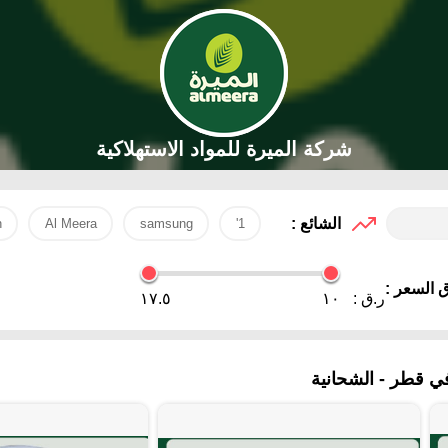
شركة الميرة للمواد الاستهلاكية
الشائع :
h
Al Meera
samsung
1'
 السعر :
ر.ق :
١٠
١٧.٥
ي قطر - الشحانية