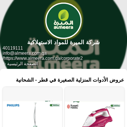
شركة الميرة للمواد الاستهلاكية
40119111
info@almeera.com.qa
https://www.almeera.com.qa/corporate2/
الصفحة الرئيسية
٢٦٢ منتجات
عروض الأدوات المنزلية الصغيرة في قطر - الشحانية