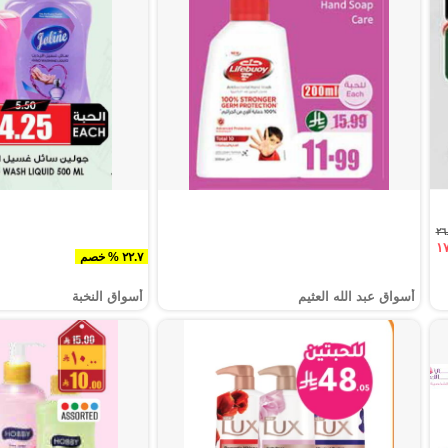
٢٢.٧ % خصم
أسواق عبد الله العثيم
أسواق النخبة