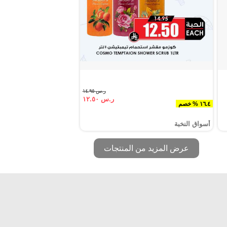
ر.س ١٤.٩٥
ر.س ١٢.٥٠
١٦.٤ % خصم
أسواق النخبة
عرض المزيد من المنتجات