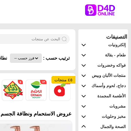
التصنيفات
إلكترونيات
طعام - بقالة
ترتيب حسب :
نطاق
فواكه وخضروات
منتجات الألبان وبيض
٤٥ منتجات
٥
١٣
١٧
دجاج، لحوم وأسماك
الأطعمة المجمدة
مشروبات
عروض الاستحمام ونظافة الجسم في
مخبز وحلويات
الصحة والجمال