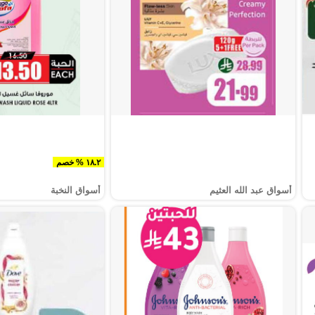
١٨.٢ % خصم
أسواق عبد الله العثيم
أسواق النخبة