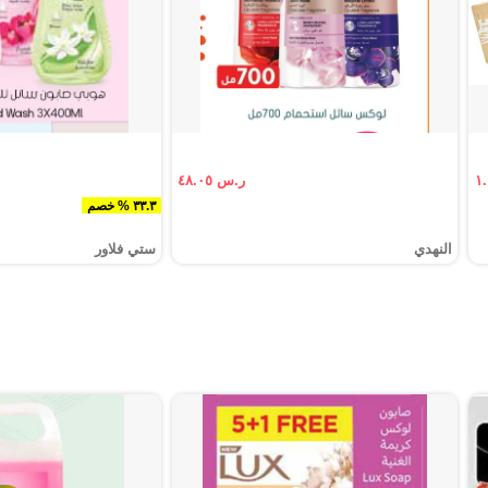
ر.س ٤٨.٠٥
٣٣.٣ % خصم
النهدي
ستي فلاور