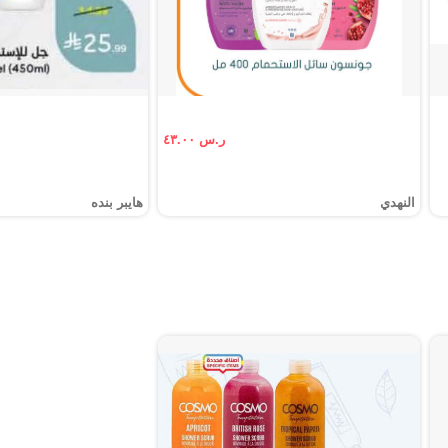
ر.س ٤٣.٠٠
النهدي
هايبر بنده