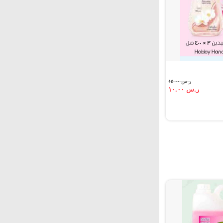
ر.س ١٥.٠٠
ر.س ١٠.٠٠