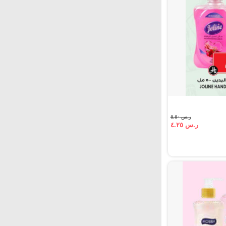
ر.س ٥.٥٠
ر.س ٤.٢٥