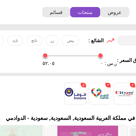
عروض
منتجات
قسائم
الشائع :
بيض
رز
تانج
تايد
 السعر :
ر.س :
٠
٥٢.٠٥
٥
٣
٢
 مملكة العربية السعودية, السعودية, سعودية - الدوادمي