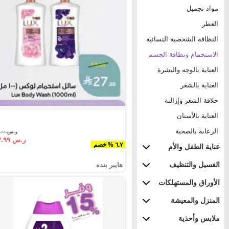
مواد تجميل
العطر
النظافة الشخصية النسائية
الاستحمام ونظافة الجسم
العناية بالوجه والبشرة
العناية بالشعر
حلاقة الشعر وإزالته
العناية بالأسنان
الرعاىة بالصحية
ر.س ٣٠.٠٠
ر.س ٢٧.٩٩
٦.٧ % خصم
عناية الطفل والأم
الغسيل والتنظيف
هايبر بنده
الأوراق والمستهلكات
المنزل والمعيشة
ملابس وأحذية