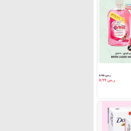
ر.س ٨.٩٥
ر.س ٥.٩٩