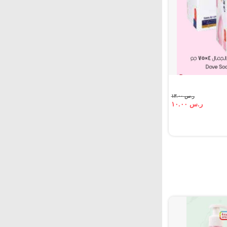
ر.س ١٣.٠٠
ر.س ١٠.٠٠