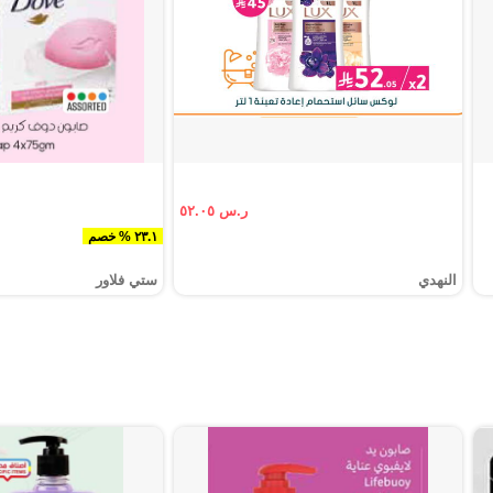
ر.س ٥٢.٠٥
٢٣.١ % خصم
النهدي
ستي فلاور