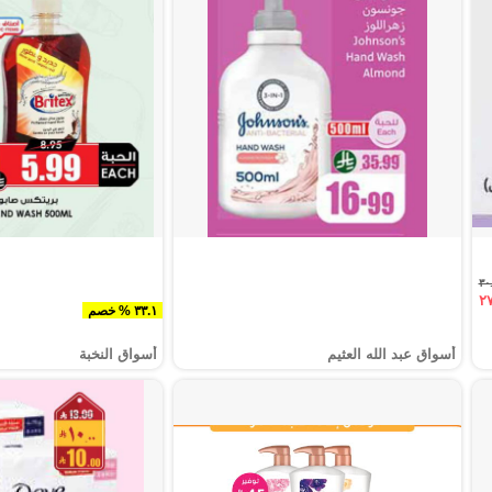
٣٣.١ % خصم
أسواق عبد الله العثيم
أسواق النخبة