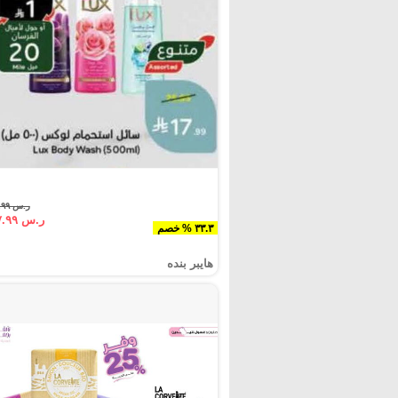
ر.س ٢٦.٩٩
ر.س ١٧.٩٩
٣٣.٣ % خصم
هايبر بنده