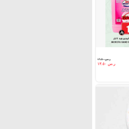
ر.س ١٦.٥٠
ر.س ١٣.٥٠