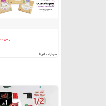
ر.س ١.٠٠
صيدليات انوفا